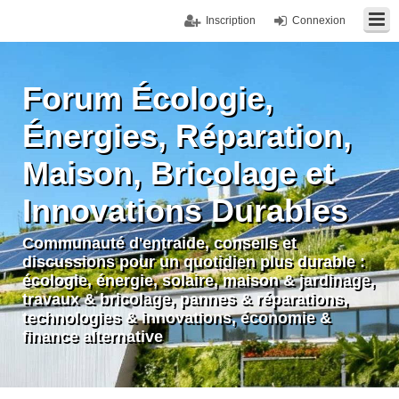
Inscription
Connexion
Forum Écologie,
Énergies, Réparation,
Maison, Bricolage et
Innovations Durables
Communauté d'entraide, conseils et
discussions pour un quotidien plus durable :
écologie, énergie, solaire, maison & jardinage,
travaux & bricolage, pannes & réparations,
technologies & innovations, économie &
finance alternative