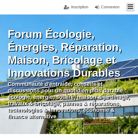
Inscription
Connexion
Forum Écologie,
Énergies, Réparation,
Maison, Bricolage et
Innovations Durables
Communauté d'entraide, conseils et
discussions pour un quotidien plus durable :
écologie, énergie, solaire, maison & jardinage,
travaux & bricolage, pannes & réparations,
technologies & innovations, économie &
finance alternative