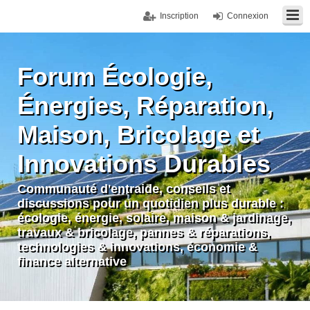
Inscription
Connexion
Forum Écologie,
Énergies, Réparation,
Maison, Bricolage et
Innovations Durables
Communauté d'entraide, conseils et
discussions pour un quotidien plus durable :
écologie, énergie, solaire, maison & jardinage,
travaux & bricolage, pannes & réparations,
technologies & innovations, économie &
finance alternative