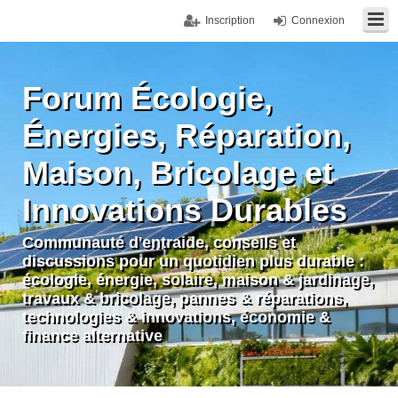
Inscription
Connexion
Forum Écologie,
Énergies, Réparation,
Maison, Bricolage et
Innovations Durables
Communauté d'entraide, conseils et
discussions pour un quotidien plus durable :
écologie, énergie, solaire, maison & jardinage,
travaux & bricolage, pannes & réparations,
technologies & innovations, économie &
finance alternative