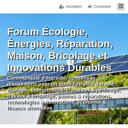
Inscription
Connexion
Forum Écologie,
Énergies, Réparation,
Maison, Bricolage et
Innovations Durables
Communauté d'entraide, conseils et
discussions pour un quotidien plus durable :
écologie, énergie, solaire, maison & jardinage,
travaux & bricolage, pannes & réparations,
technologies & innovations, économie &
finance alternative