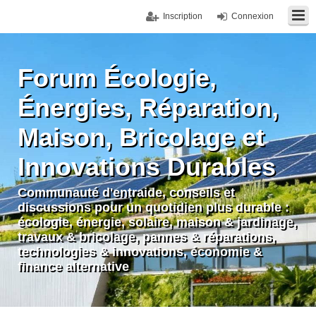
Inscription
Connexion
Forum Écologie,
Énergies, Réparation,
Maison, Bricolage et
Innovations Durables
Communauté d'entraide, conseils et
discussions pour un quotidien plus durable :
écologie, énergie, solaire, maison & jardinage,
travaux & bricolage, pannes & réparations,
technologies & innovations, économie &
finance alternative