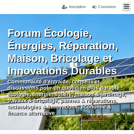
Inscription
Connexion
Forum Écologie,
Énergies, Réparation,
Maison, Bricolage et
Innovations Durables
Communauté d'entraide, conseils et
discussions pour un quotidien plus durable :
écologie, énergie, solaire, maison & jardinage,
travaux & bricolage, pannes & réparations,
technologies & innovations, économie &
finance alternative