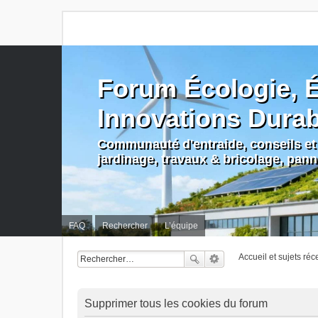
Forum Écologie, É
Innovations Dura
Communauté d'entraide, conseils et 
jardinage, travaux & bricolage, pan
FAQ
Rechercher
L’équipe
Accueil et sujets réc
Supprimer tous les cookies du forum