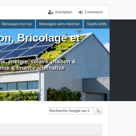
Inscription
Connexion
Messages non lus
Messages sans réponse
Sujets actifs
n, Bricolage et
e, énergie, solaire, maison &
mie & finance alternative