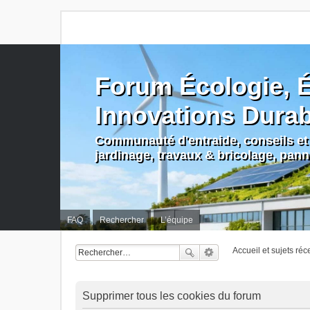
Forum Écologie, É
Innovations Dura
Communauté d'entraide, conseils et 
jardinage, travaux & bricolage, pan
FAQ
Rechercher
L’équipe
Accueil et sujets réc
Supprimer tous les cookies du forum