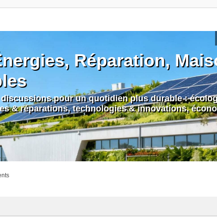
nergies, Réparation, Maiso
bles
discussions pour un quotidien plus durable : écologi
nes & réparations, technologies & innovations, écono
ents