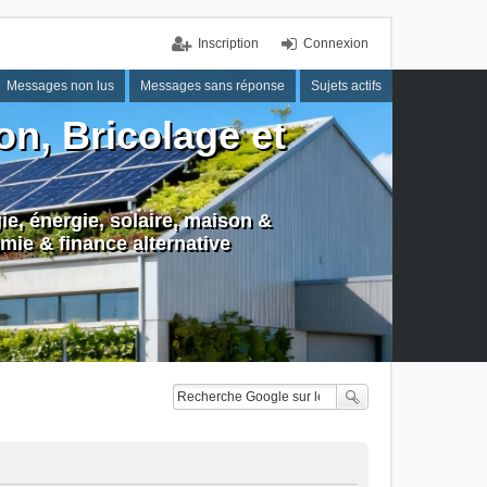
Inscription
Connexion
Messages non lus
Messages sans réponse
Sujets actifs
n, Bricolage et
e, énergie, solaire, maison &
mie & finance alternative