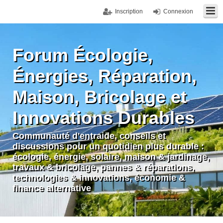
Inscription
Connexion
Forum Écologie,
Énergies, Réparation,
Maison, Bricolage et
Innovations Durables
Communauté d'entraide, conseils et
discussions pour un quotidien plus durable :
écologie, énergie, solaire, maison & jardinage,
travaux & bricolage, pannes & réparations,
technologies & innovations, économie &
finance alternative