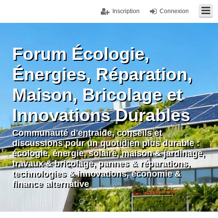
Inscription
Connexion
Forum Écologie,
Énergies, Réparation,
Maison, Bricolage et
Innovations Durables
Communauté d'entraide, conseils et
discussions pour un quotidien plus durable :
écologie, énergie, solaire, maison & jardinage,
travaux & bricolage, pannes & réparations,
technologies & innovations, économie &
finance alternative