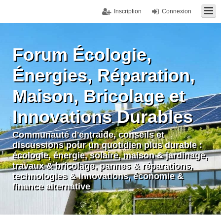
Inscription
Connexion
Forum Écologie,
Énergies, Réparation,
Maison, Bricolage et
Innovations Durables
Communauté d'entraide, conseils et
discussions pour un quotidien plus durable :
écologie, énergie, solaire, maison & jardinage,
travaux & bricolage, pannes & réparations,
technologies & innovations, économie &
finance alternative