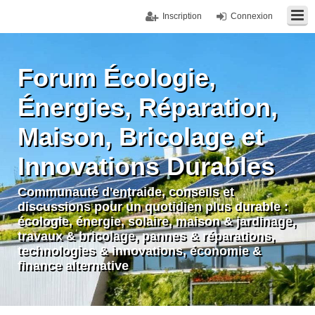
Inscription
Connexion
Forum Écologie,
Énergies, Réparation,
Maison, Bricolage et
Innovations Durables
Communauté d'entraide, conseils et
discussions pour un quotidien plus durable :
écologie, énergie, solaire, maison & jardinage,
travaux & bricolage, pannes & réparations,
technologies & innovations, économie &
finance alternative