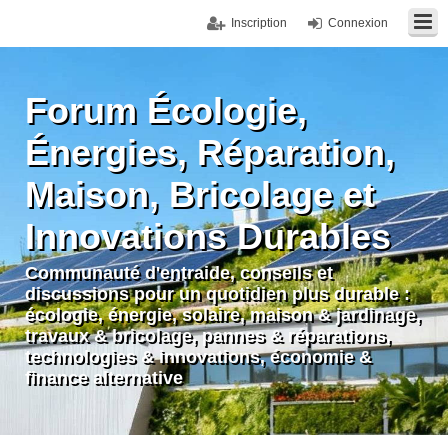
Inscription
Connexion
Forum Écologie,
Énergies, Réparation,
Maison, Bricolage et
Innovations Durables
Communauté d'entraide, conseils et
discussions pour un quotidien plus durable :
écologie, énergie, solaire, maison & jardinage,
travaux & bricolage, pannes & réparations,
technologies & innovations, économie &
finance alternative