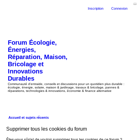
Inscription
Connexion
Forum Écologie,
Énergies,
Réparation, Maison,
Bricolage et
Innovations
Durables
Communauté d'entraide, conseils et discussions pour un quotidien plus durable :
écologie, énergie, solaire, maison & jardinage, travaux & bricolage, pannes &
réparations, technologies & innovations, économie & finance alternative
Accueil et sujets récents
Supprimer tous les cookies du forum
Êtes-vous sûr(e) de vouloir supprimer tous les cookies de ce forum ?