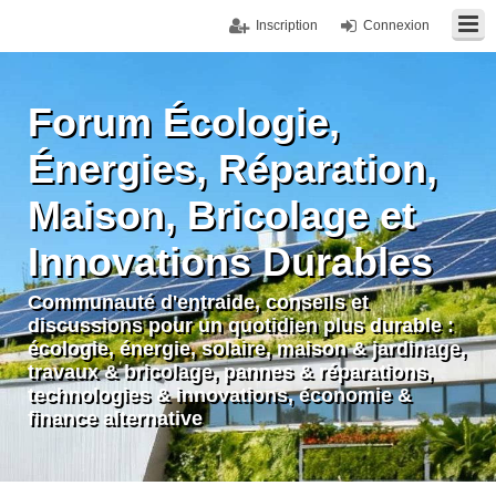
Inscription
Connexion
Forum Écologie,
Énergies, Réparation,
Maison, Bricolage et
Innovations Durables
Communauté d'entraide, conseils et
discussions pour un quotidien plus durable :
écologie, énergie, solaire, maison & jardinage,
travaux & bricolage, pannes & réparations,
technologies & innovations, économie &
finance alternative