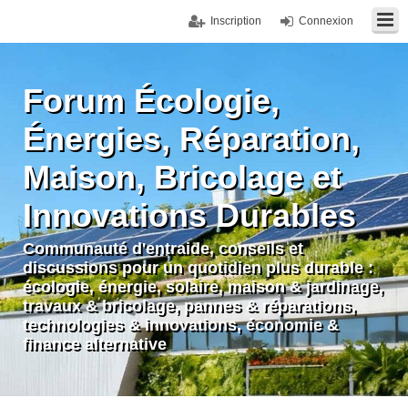
Inscription
Connexion
Forum Écologie,
Énergies, Réparation,
Maison, Bricolage et
Innovations Durables
Communauté d'entraide, conseils et
discussions pour un quotidien plus durable :
écologie, énergie, solaire, maison & jardinage,
travaux & bricolage, pannes & réparations,
technologies & innovations, économie &
finance alternative