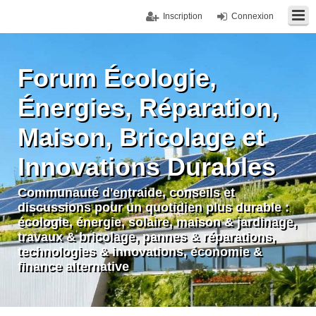
Inscription
Connexion
Forum Écologie,
Énergies, Réparation,
Maison, Bricolage et
Innovations Durables
Communauté d'entraide, conseils et
discussions pour un quotidien plus durable :
écologie, énergie, solaire, maison & jardinage,
travaux & bricolage, pannes & réparations,
technologies & innovations, économie &
finance alternative