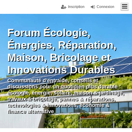
Inscription
Connexion
Forum Écologie,
Énergies, Réparation,
Maison, Bricolage et
Innovations Durables
Communauté d'entraide, conseils et
discussions pour un quotidien plus durable :
écologie, énergie, solaire, maison & jardinage,
travaux & bricolage, pannes & réparations,
technologies & innovations, économie &
finance alternative