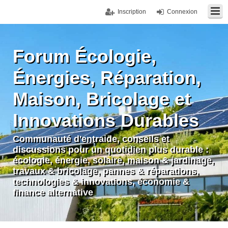
Inscription
Connexion
Forum Écologie,
Énergies, Réparation,
Maison, Bricolage et
Innovations Durables
Communauté d'entraide, conseils et
discussions pour un quotidien plus durable :
écologie, énergie, solaire, maison & jardinage,
travaux & bricolage, pannes & réparations,
technologies & innovations, économie &
finance alternative