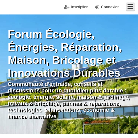
Inscription
Connexion
Forum Écologie,
Énergies, Réparation,
Maison, Bricolage et
Innovations Durables
Communauté d'entraide, conseils et
discussions pour un quotidien plus durable :
écologie, énergie, solaire, maison & jardinage,
travaux & bricolage, pannes & réparations,
technologies & innovations, économie &
finance alternative