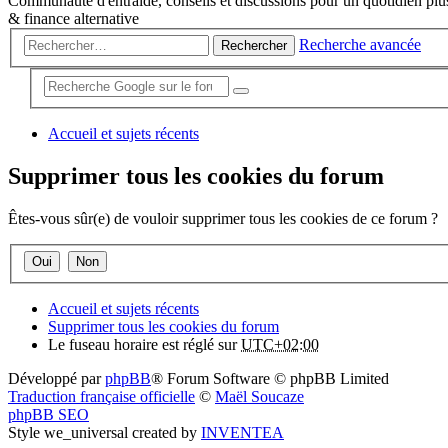
Communauté d'entraide, conseils et discussions pour un quotidien plus
& finance alternative
Recherche avancée
Rechercher
Accueil et sujets récents
Supprimer tous les cookies du forum
Êtes-vous sûr(e) de vouloir supprimer tous les cookies de ce forum ?
Accueil et sujets récents
Supprimer tous les cookies du forum
Le fuseau horaire est réglé sur
UTC+02:00
Développé par
phpBB
® Forum Software © phpBB Limited
Traduction française officielle
©
Maël Soucaze
phpBB SEO
Style we_universal created by
INVENTEA