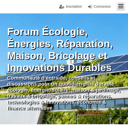
Inscription
Connexion
Forum Écologie,
Énergies, Réparation,
Maison, Bricolage et
Innovations Durables
Communauté d'entraide, conseils et
discussions pour un quotidien plus durable :
écologie, énergie, solaire, maison & jardinage,
travaux & bricolage, pannes & réparations,
technologies & innovations, économie &
finance alternative