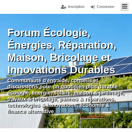
Inscription
Connexion
Forum Écologie,
Énergies, Réparation,
Maison, Bricolage et
Innovations Durables
Communauté d'entraide, conseils et
discussions pour un quotidien plus durable :
écologie, énergie, solaire, maison & jardinage,
travaux & bricolage, pannes & réparations,
technologies & innovations, économie &
finance alternative