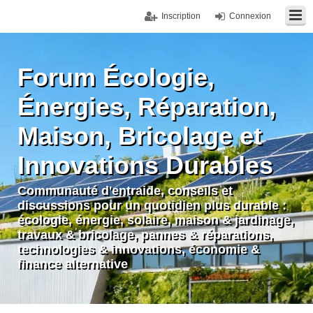
Inscription
Connexion
Forum Écologie,
Énergies, Réparation,
Maison, Bricolage et
Innovations Durables
Communauté d'entraide, conseils et
discussions pour un quotidien plus durable :
écologie, énergie, solaire, maison & jardinage,
travaux & bricolage, pannes & réparations,
technologies & innovations, économie &
finance alternative