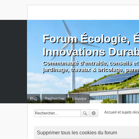
Forum Écologie, É
Innovations Dura
Communauté d'entraide, conseils et 
jardinage, travaux & bricolage, pan
FAQ
Rechercher
L’équipe
Accueil et sujets réc
Supprimer tous les cookies du forum