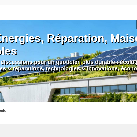
nergies, Réparation, Maiso
bles
discussions pour un quotidien plus durable : écologi
nes & réparations, technologies & innovations, écono
ents