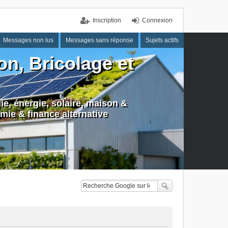
Inscription
Connexion
Messages non lus
Messages sans réponse
Sujets actifs
n, Bricolage et
e, énergie, solaire, maison &
mie & finance alternative