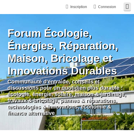
Inscription
Connexion
Forum Écologie,
Énergies, Réparation,
Maison, Bricolage et
Innovations Durables
Communauté d'entraide, conseils et
discussions pour un quotidien plus durable :
écologie, énergie, solaire, maison & jardinage,
travaux & bricolage, pannes & réparations,
technologies & innovations, économie &
finance alternative