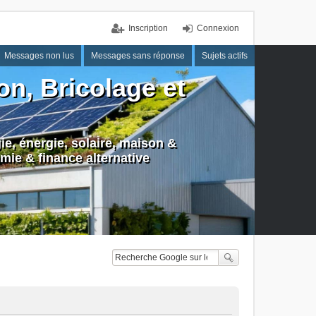
Inscription
Connexion
Messages non lus
Messages sans réponse
Sujets actifs
n, Bricolage et
e, énergie, solaire, maison &
mie & finance alternative