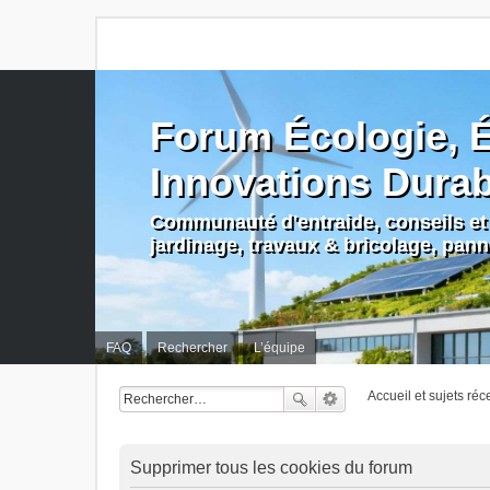
Forum Écologie, É
Innovations Dura
Communauté d'entraide, conseils et 
jardinage, travaux & bricolage, pan
FAQ
Rechercher
L’équipe
Accueil et sujets réc
Supprimer tous les cookies du forum