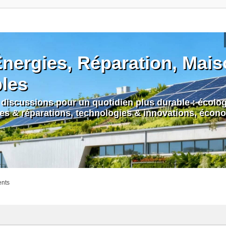
nergies, Réparation, Maiso
bles
discussions pour un quotidien plus durable : écologi
nes & réparations, technologies & innovations, écono
ents