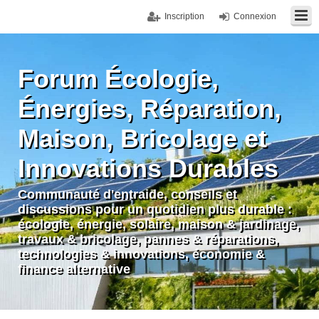
Inscription
Connexion
Forum Écologie,
Énergies, Réparation,
Maison, Bricolage et
Innovations Durables
Communauté d'entraide, conseils et
discussions pour un quotidien plus durable :
écologie, énergie, solaire, maison & jardinage,
travaux & bricolage, pannes & réparations,
technologies & innovations, économie &
finance alternative