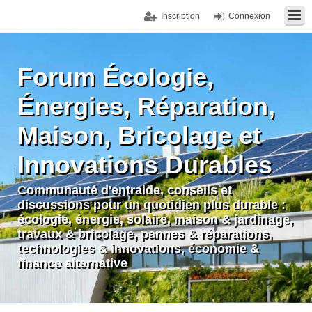
Inscription
Connexion
Forum Écologie,
Énergies, Réparation,
Maison, Bricolage et
Innovations Durables
Communauté d'entraide, conseils et
discussions pour un quotidien plus durable :
écologie, énergie, solaire, maison & jardinage,
travaux & bricolage, pannes & réparations,
technologies & innovations, économie &
finance alternative