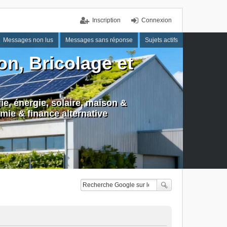
Inscription
Connexion
Messages non lus
Messages sans réponse
Sujets actifs
n, Bricolage et
e, énergie, solaire, maison &
mie & finance alternative