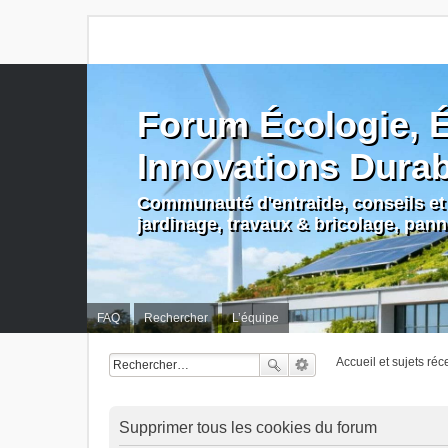
Forum Écologie, É
Innovations Dura
Communauté d'entraide, conseils et 
jardinage, travaux & bricolage, pan
FAQ
Rechercher
L’équipe
Accueil et sujets réc
Supprimer tous les cookies du forum