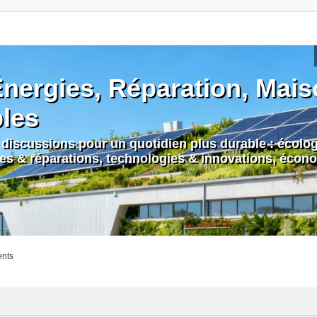
nergies, Réparation, Maiso
bles
discussions pour un quotidien plus durable : écologi
nes & réparations, technologies & innovations, écono
ents