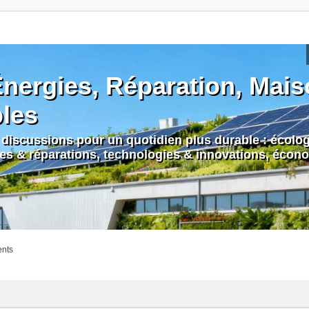
nergies, Réparation, Maiso
bles
discussions pour un quotidien plus durable : écologi
nes & réparations, technologies & innovations, écono
ents