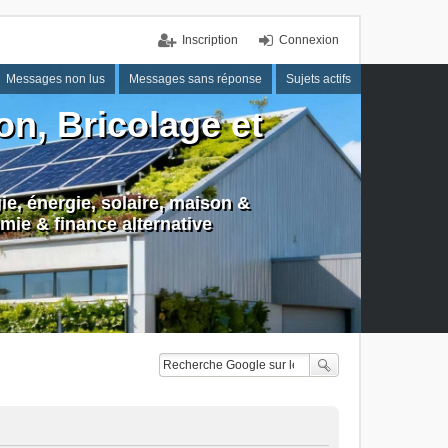
Inscription
Connexion
Messages non lus
Messages sans réponse
Sujets actifs
n, Bricolage et
e, énergie, solaire, maison &
mie & finance alternative