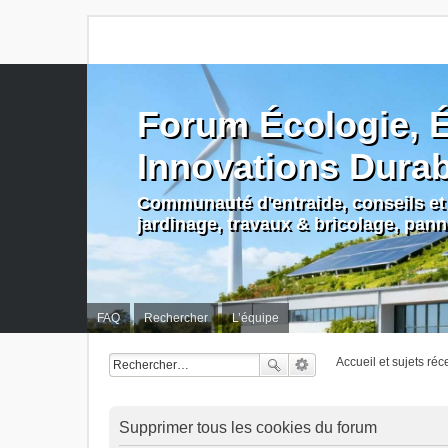
Forum Écologie, É
Innovations Dura
Communauté d'entraide, conseils et 
jardinage, travaux & bricolage, pan
FAQ
Rechercher
L’équipe
Accueil et sujets réc
Supprimer tous les cookies du forum