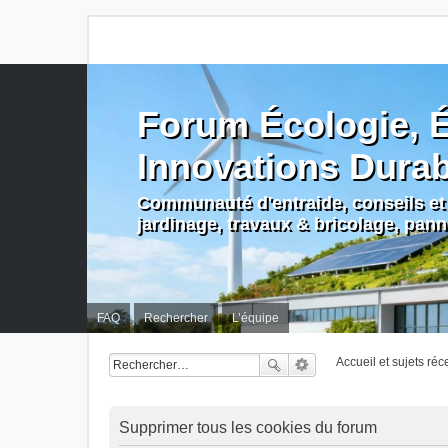
Forum Écologie, É
Innovations Dura
Communauté d'entraide, conseils et 
jardinage, travaux & bricolage, pan
FAQ
Rechercher
L’équipe
Accueil et sujets réc
Supprimer tous les cookies du forum