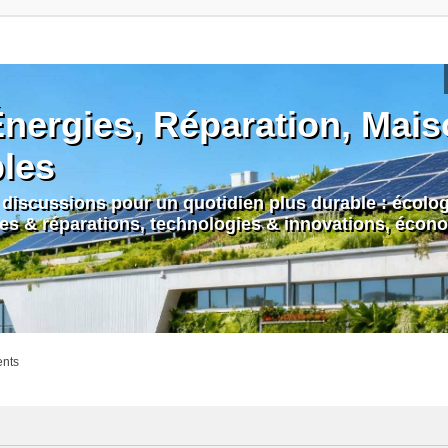
nergies, Réparation, Maiso
bles
discussions pour un quotidien plus durable : écologi
nes & réparations, technologies & innovations, écono
ents