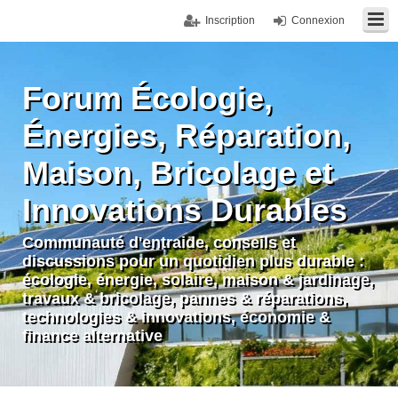
Inscription
Connexion
Forum Écologie,
Énergies, Réparation,
Maison, Bricolage et
Innovations Durables
Communauté d'entraide, conseils et
discussions pour un quotidien plus durable :
écologie, énergie, solaire, maison & jardinage,
travaux & bricolage, pannes & réparations,
technologies & innovations, économie &
finance alternative