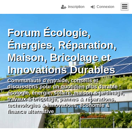
Inscription
Connexion
Forum Écologie,
Énergies, Réparation,
Maison, Bricolage et
Innovations Durables
Communauté d'entraide, conseils et
discussions pour un quotidien plus durable :
écologie, énergie, solaire, maison & jardinage,
travaux & bricolage, pannes & réparations,
technologies & innovations, économie &
finance alternative