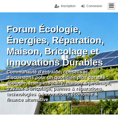
Inscription
Connexion
Forum Écologie,
Énergies, Réparation,
Maison, Bricolage et
Innovations Durables
Communauté d'entraide, conseils et
discussions pour un quotidien plus durable :
écologie, énergie, solaire, maison & jardinage,
travaux & bricolage, pannes & réparations,
technologies & innovations, économie &
finance alternative