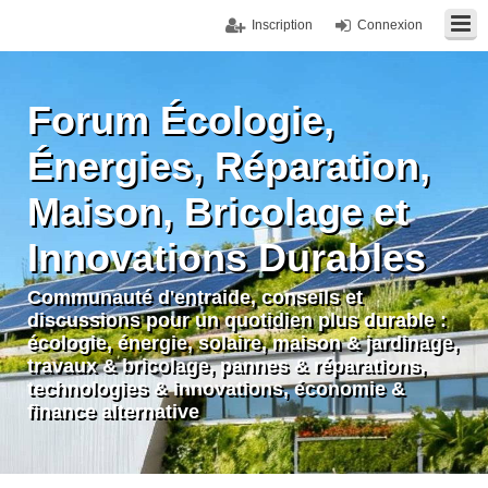
Inscription
Connexion
Forum Écologie,
Énergies, Réparation,
Maison, Bricolage et
Innovations Durables
Communauté d'entraide, conseils et
discussions pour un quotidien plus durable :
écologie, énergie, solaire, maison & jardinage,
travaux & bricolage, pannes & réparations,
technologies & innovations, économie &
finance alternative