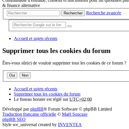
Communauté d'entraide, conseils et discussions pour un quotidien plus
& finance alternative
Recherche avancée
Rechercher
Accueil et sujets récents
Supprimer tous les cookies du forum
Êtes-vous sûr(e) de vouloir supprimer tous les cookies de ce forum ?
Accueil et sujets récents
Supprimer tous les cookies du forum
Le fuseau horaire est réglé sur
UTC+02:00
Développé par
phpBB
® Forum Software © phpBB Limited
Traduction française officielle
©
Maël Soucaze
phpBB SEO
Style we_universal created by
INVENTEA