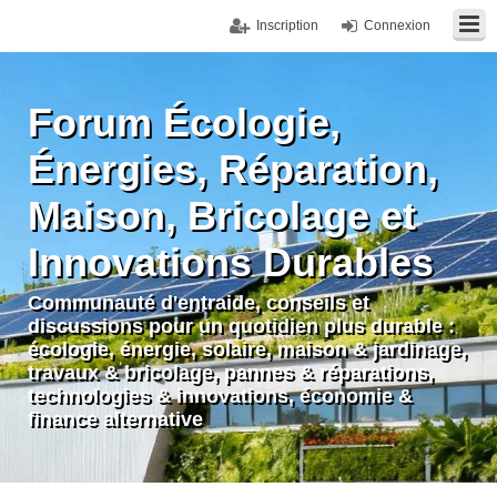
Inscription
Connexion
Forum Écologie,
Énergies, Réparation,
Maison, Bricolage et
Innovations Durables
Communauté d'entraide, conseils et
discussions pour un quotidien plus durable :
écologie, énergie, solaire, maison & jardinage,
travaux & bricolage, pannes & réparations,
technologies & innovations, économie &
finance alternative