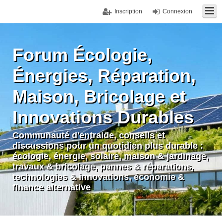
Inscription
Connexion
Forum Écologie,
Énergies, Réparation,
Maison, Bricolage et
Innovations Durables
Communauté d'entraide, conseils et
discussions pour un quotidien plus durable :
écologie, énergie, solaire, maison & jardinage,
travaux & bricolage, pannes & réparations,
technologies & innovations, économie &
finance alternative