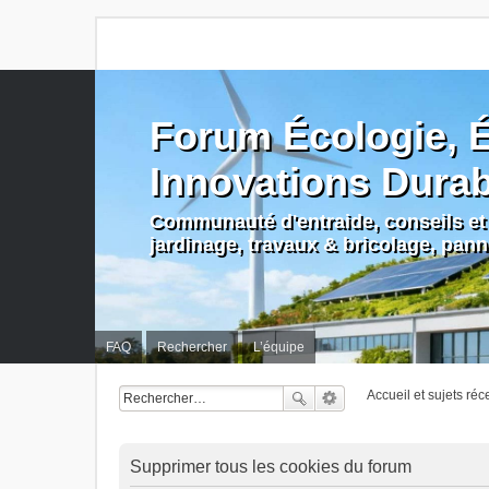
Forum Écologie, É
Innovations Dura
Communauté d'entraide, conseils et 
jardinage, travaux & bricolage, pan
FAQ
Rechercher
L’équipe
Accueil et sujets réc
Supprimer tous les cookies du forum