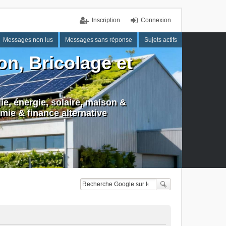
Inscription
Connexion
Messages non lus
Messages sans réponse
Sujets actifs
n, Bricolage et
e, énergie, solaire, maison &
mie & finance alternative