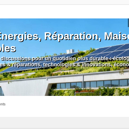
nergies, Réparation, Maiso
bles
discussions pour un quotidien plus durable : écologi
nes & réparations, technologies & innovations, écono
ents