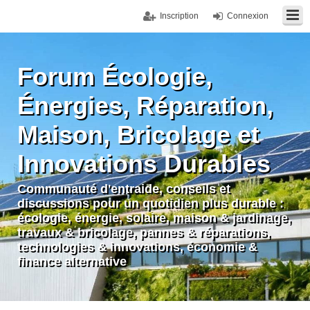
Inscription
Connexion
Forum Écologie,
Énergies, Réparation,
Maison, Bricolage et
Innovations Durables
Communauté d'entraide, conseils et
discussions pour un quotidien plus durable :
écologie, énergie, solaire, maison & jardinage,
travaux & bricolage, pannes & réparations,
technologies & innovations, économie &
finance alternative