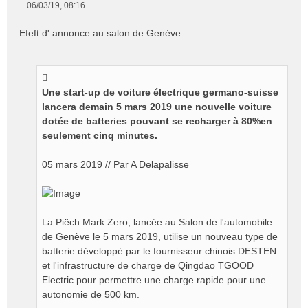
06/03/19, 08:16
M
e
Efeft d' annonce au salon de Genéve :
s
s
a
g
e
Une start-up de voiture électrique germano-suisse
n
lancera demain 5 mars 2019 une nouvelle voiture
o
dotée de batteries pouvant se recharger à 80%en
n
seulement cinq minutes.
l
u
05 mars 2019 // Par A Delapalisse
La Piëch Mark Zero, lancée au Salon de l'automobile
de Genève le 5 mars 2019, utilise un nouveau type de
batterie développé par le fournisseur chinois DESTEN
et l'infrastructure de charge de Qingdao TGOOD
Electric pour permettre une charge rapide pour une
autonomie de 500 km.