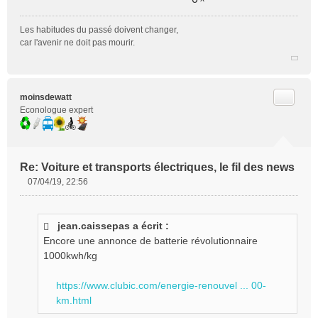
e
n
Les habitudes du passé doivent changer,
o
car l'avenir ne doit pas mourir.
n
l
u
Citer
moinsdewatt
Econologue expert
Re: Voiture et transports électriques, le fil des news
07/04/19, 22:56
M
e
s
jean.caissepas a écrit :
s
Encore une annonce de batterie révolutionnaire
a
g
1000kwh/kg
e
n
https://www.clubic.com/energie-renouvel ... 00-
o
km.html
n