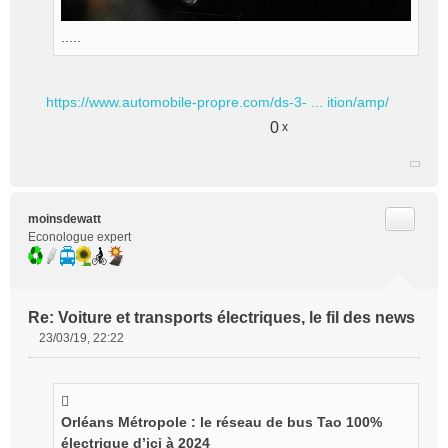
.....
https://www.automobile-propre.com/ds-3- ... ition/amp/
0
x
Citer
moinsdewatt
Econologue expert
Re: Voiture et transports électriques, le fil des news
23/03/19, 22:22
M
e
s
s
Orléans Métropole : le réseau de bus Tao 100%
a
g
électrique d’ici à 2024