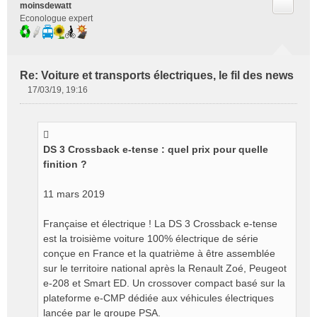
Citer
moinsdewatt
Econologue expert
Re: Voiture et transports électriques, le fil des news
17/03/19, 19:16
M
e
s
s
DS 3 Crossback e-tense : quel prix pour quelle
a
g
finition ?
e
n
11 mars 2019
o
n
Française et électrique ! La DS 3 Crossback e-tense
l
est la troisième voiture 100% électrique de série
u
conçue en France et la quatrième à être assemblée
sur le territoire national après la Renault Zoé, Peugeot
e-208 et Smart ED. Un crossover compact basé sur la
plateforme e-CMP dédiée aux véhicules électriques
lancée par le groupe PSA.