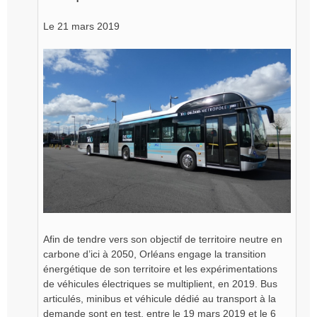
e
n
Le 21 mars 2019
o
n
l
u
Afin de tendre vers son objectif de territoire neutre en
carbone d’ici à 2050, Orléans engage la transition
énergétique de son territoire et les expérimentations
de véhicules électriques se multiplient, en 2019. Bus
articulés, minibus et véhicule dédié au transport à la
demande sont en test, entre le 19 mars 2019 et le 6