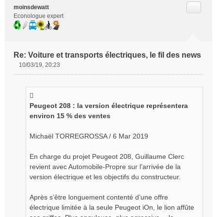
Citer
moinsdewatt
Econologue expert
Re: Voiture et transports électriques, le fil des news
10/03/19, 20:23
M
e
s
s
Peugeot 208 : la version électrique représentera
a
g
environ 15 % des ventes
e
n
Michaël TORREGROSSA / 6 Mar 2019
o
n
En charge du projet Peugeot 208, Guillaume Clerc
l
revient avec Automobile-Propre sur l’arrivée de la
u
version électrique et les objectifs du constructeur.
Après s’être longuement contenté d’une offre
électrique limitée à la seule Peugeot iOn, le lion affûte