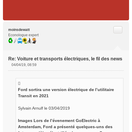
Citer
moinsdewatt
Econologue expert
Re: Voiture et transports électriques, le fil des news
04/04/19, 08:59
M
e
s
s
Ford sortira une version électrique de l’utilitaire
a
g
Transit en 2021
e
n
Sylvain Arnulf le 03/04/2019
o
n
Images Lors de l’évenement GoElectric à
l
Amsterdam, Ford a présenté quelques-uns des
u