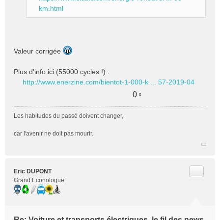
o
km.html
n
l
u
Valeur corrigée
Plus d'info ici (55000 cycles !) :
http://www.enerzine.com/bientot-1-000-k ... 57-2019-04
0
x
Les habitudes du passé doivent changer,
car l'avenir ne doit pas mourir.
Citer
Eric DUPONT
Grand Econologue
Re: Voiture et transports électriques, le fil des news