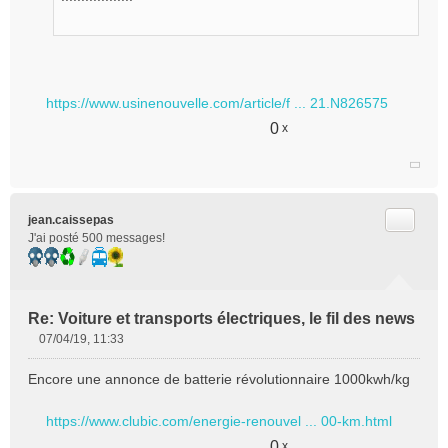
https://www.usinenouvelle.com/article/f ... 21.N826575
0
x
Citer
jean.caissepas
J'ai posté 500 messages!
Re: Voiture et transports électriques, le fil des news
07/04/19, 11:33
M
e
Encore une annonce de batterie révolutionnaire 1000kwh/kg
s
s
https://www.clubic.com/energie-renouvel ... 00-km.html
a
g
0
x