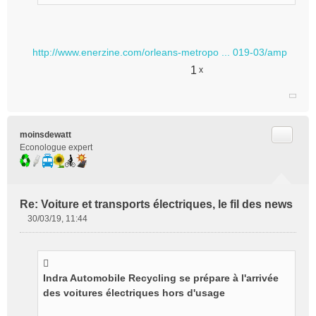
http://www.enerzine.com/orleans-metropo ... 019-03/amp
1
x
Citer
moinsdewatt
Econologue expert
Re: Voiture et transports électriques, le fil des news
30/03/19, 11:44
M
e
s
s
Indra Automobile Recycling se prépare à l'arrivée
a
g
des voitures électriques hors d'usage
e