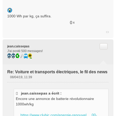
l
u
1000 Wh par kg, ça suffira.
0
x
Citer
jean.caissepas
J'ai posté 500 messages!
Re: Voiture et transports électriques, le fil des news
08/04/19, 11:39
M
e
s
jean.caissepas a écrit :
s
Encore une annonce de batterie révolutionnaire
a
g
1000wh/kg
e
n
https://www.clubic.com/energie-renouvel ... 00-