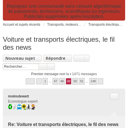
Rejoignez une communauté sans censure algorithmique
de passionnés, techniciens, scientifiques ou ingénieurs.
Publicités supprimées après inscription.
Accueil et sujets récents
Transports, moteurs et pollution : nouveaux moteurs, transports électriques et innovations technologiques
Transports électriques: voitures, vélos, transports collectifs, avions...
Voiture et transports électriques, le fil
des news
Nouveau sujet
Répondre
Premier message non lu
• 1471 messages
1
…
47
48
49
50
51
…
148
Citer
moinsdewatt
Econologue expert
Re: Voiture et transports électriques, le fil des news