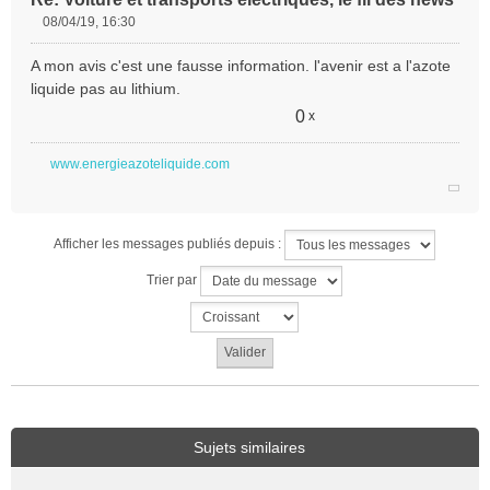
08/04/19, 16:30
M
e
A mon avis c'est une fausse information. l'avenir est a l'azote
s
liquide pas au lithium.
s
a
0
x
g
e
www.energieazoteliquide.com
n
o
n
l
Afficher les messages publiés depuis :
u
Trier par
Sujets similaires