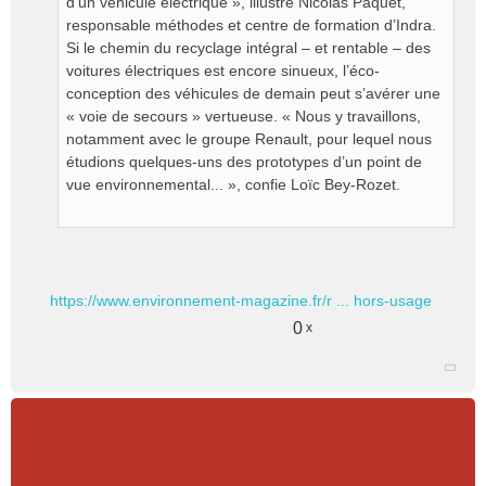
d’un véhicule électrique », illustre Nicolas Paquet,
responsable méthodes et centre de formation d’Indra.
Si le chemin du recyclage intégral – et rentable – des
voitures électriques est encore sinueux, l’éco-
conception des véhicules de demain peut s’avérer une
« voie de secours » vertueuse. « Nous y travaillons,
notamment avec le groupe Renault, pour lequel nous
étudions quelques-uns des prototypes d’un point de
vue environnemental... », confie Loïc Bey-Rozet.
https://www.environnement-magazine.fr/r ... hors-usage
0
x