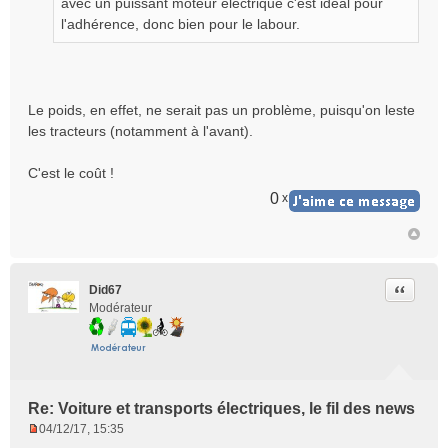
avec un puissant moteur électrique c'est idéal pour
n
l'adhérence, donc bien pour le labour.
o
n
l
u
Le poids, en effet, ne serait pas un problème, puisqu'on leste
les tracteurs (notamment à l'avant).
C'est le coût !
0
x
Citer
Did67
Modérateur
Re: Voiture et transports électriques, le fil des news
04/12/17, 15:35
M