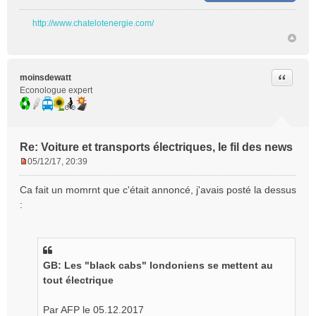
http://www.chatelotenergie.com/
Citer
moinsdewatt
Econologue expert
Re: Voiture et transports électriques, le fil des news
05/12/17, 20:39
M
e
Ca fait un momrnt que c'était annoncé, j'avais posté la dessus
s
:
s
a
g
e
n
GB: Les "black cabs" londoniens se mettent au
o
tout électrique
n
l
Par AFP le 05.12.2017
u