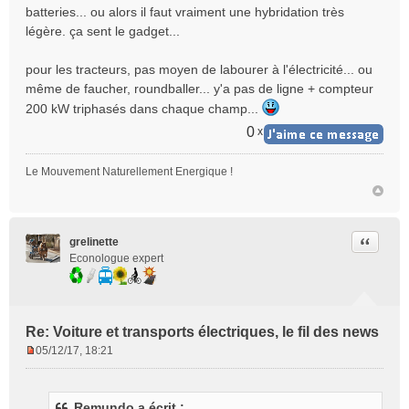
batteries... ou alors il faut vraiment une hybridation très
a
légère. ça sent le gadget...
g
e
n
pour les tracteurs, pas moyen de labourer à l'électricité... ou
o
même de faucher, roundballer... y'a pas de ligne + compteur
n
200 kW triphasés dans chaque champ...
l
u
0
x
Le Mouvement Naturellement Energique !
Citer
grelinette
Econologue expert
Re: Voiture et transports électriques, le fil des news
05/12/17, 18:21
M
e
s
Remundo a écrit :