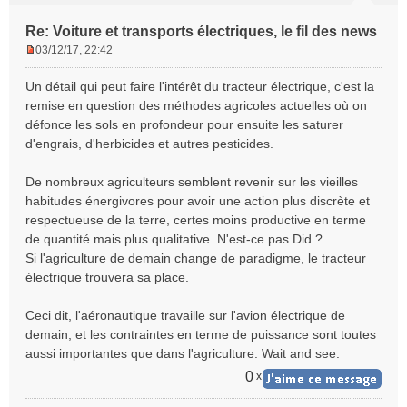
Re: Voiture et transports électriques, le fil des news
03/12/17, 22:42
M
e
Un détail qui peut faire l'intérêt du tracteur électrique, c'est la
s
remise en question des méthodes agricoles actuelles où on
s
défonce les sols en profondeur pour ensuite les saturer
a
d'engrais, d'herbicides et autres pesticides.
g
e
n
De nombreux agriculteurs semblent revenir sur les vieilles
o
habitudes énergivores pour avoir une action plus discrète et
n
respectueuse de la terre, certes moins productive en terme
l
de quantité mais plus qualitative. N'est-ce pas Did ?...
u
Si l'agriculture de demain change de paradigme, le tracteur
électrique trouvera sa place.
Ceci dit, l'aéronautique travaille sur l'avion électrique de
demain, et les contraintes en terme de puissance sont toutes
aussi importantes que dans l'agriculture. Wait and see.
0
x