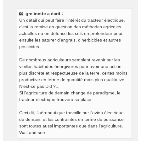
e
s
grelinette a écrit :
s
Un détail qui peut faire l'intérêt du tracteur électrique,
a
g
c'est la remise en question des méthodes agricoles
e
actuelles où on défonce les sols en profondeur pour
n
ensuite les saturer d'engrais, d'herbicides et autres
o
pesticides.
n
l
De nombreux agriculteurs semblent revenir sur les
u
vieilles habitudes énergivores pour avoir une action
plus discrète et respectueuse de la terre, certes moins
productive en terme de quantité mais plus qualitative.
N'est-ce pas Did ?...
Si l'agriculture de demain change de paradigme, le
tracteur électrique trouvera sa place.
Ceci dit, l'aéronautique travaille sur l'avion électrique
de demain, et les contraintes en terme de puissance
sont toutes aussi importantes que dans l'agriculture.
Wait and see.