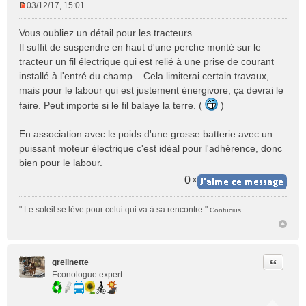
03/12/17, 15:01
M
e
Vous oubliez un détail pour les tracteurs...
s
Il suffit de suspendre en haut d'une perche monté sur le
s
tracteur un fil électrique qui est relié à une prise de courant
a
installé à l'entré du champ... Cela limiterai certain travaux,
g
e
mais pour le labour qui est justement énergivore, ça devrai le
n
faire. Peut importe si le fil balaye la terre. (
)
o
n
En association avec le poids d'une grosse batterie avec un
l
puissant moteur électrique c'est idéal pour l'adhérence, donc
u
bien pour le labour.
0
x
" Le soleil se lève pour celui qui va à sa rencontre "
Confucius
Citer
grelinette
Econologue expert