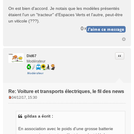
u
On est bien d'accord. Je notais que les modèles présentés
étaient l'un un "tracteur" d'Espaces Verts et l'autre, peut-être
un viticole (???).
0
x
Citer
Did67
Modérateur
Re: Voiture et transports électriques, le fil des news
04/12/17, 15:30
M
e
s
gildas a écrit :
s
a
g
En association avec le poids d'une grosse batterie
e