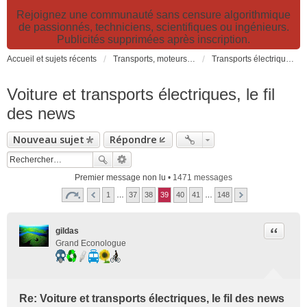
Rejoignez une communauté sans censure algorithmique
de passionnés, techniciens, scientifiques ou ingénieurs.
Publicités supprimées après inscription.
Accueil et sujets récents
Transports, moteurs et pollution : nouveaux moteurs, transports électriques et innovations technologiques
Transports électriques: voitures, vélos, transports collectifs, avions...
Voiture et transports électriques, le fil
des news
Nouveau sujet
Répondre
Premier message non lu
• 1471 messages
1
…
37
38
39
40
41
…
148
Citer
gildas
Grand Econologue
Re: Voiture et transports électriques, le fil des news