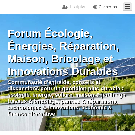
Inscription
Connexion
Forum Écologie,
Énergies, Réparation,
Maison, Bricolage et
Innovations Durables
Communauté d'entraide, conseils et
discussions pour un quotidien plus durable :
écologie, énergie, solaire, maison & jardinage,
travaux & bricolage, pannes & réparations,
technologies & innovations, économie &
finance alternative