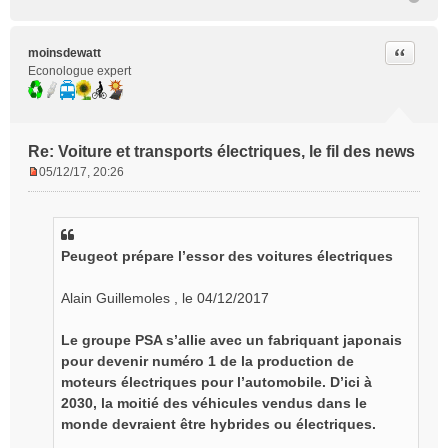
Citer
moinsdewatt
Econologue expert
Re: Voiture et transports électriques, le fil des news
05/12/17, 20:26
M
e
s
s
Peugeot prépare l’essor des voitures électriques
a
g
e
Alain Guillemoles , le 04/12/2017
n
o
Le groupe PSA s’allie avec un fabriquant japonais
n
pour devenir numéro 1 de la production de
l
moteurs électriques pour l’automobile. D’ici à
u
2030, la moitié des véhicules vendus dans le
monde devraient être hybrides ou électriques.