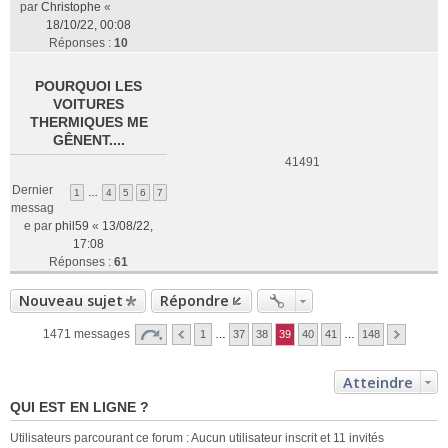
par
Christophe
«
18/10/22, 00:08
Réponses :
10
POURQUOI LES
VOITURES
THERMIQUES ME
GÊNENT....
41491
Dernier
1
…
4
5
6
7
messag
e par
phil59
«
13/08/22,
17:08
Réponses :
61
Nouveau sujet
Répondre
1471 messages
1
…
37
38
39
40
41
…
148
Atteindre
QUI EST EN LIGNE ?
Utilisateurs parcourant ce forum : Aucun utilisateur inscrit et 11 invités