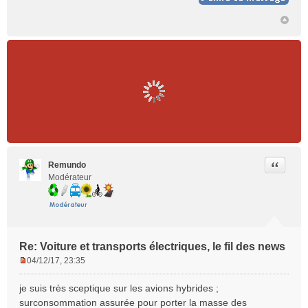
Citer
Remundo
Modérateur
Re: Voiture et transports électriques, le fil des news
04/12/17, 23:35
M
e
je suis très sceptique sur les avions hybrides ;
s
surconsommation assurée pour porter la masse des
s