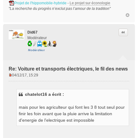
Projet de l'hippomobile-hybride
-
Le projet sur éconologie
"La recherche du progrès n’exclut pas l’amour de la tradition"
Citer
Did67
Modérateur
Re: Voiture et transports électriques, le fil des news
04/12/17, 15:29
M
e
s
chatelot16 a écrit :
s
a
g
mais pour les agriculteur qui font les 3 8 tout seul pour
e
finir les foin avant que la pluie arrive la limitation
n
d'energie de l'electrique est impossible
o
n
l