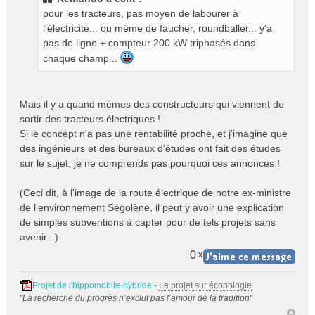
s
pour les tracteurs, pas moyen de labourer à
a
g
l'électricité... ou même de faucher, roundballer... y'a
e
pas de ligne + compteur 200 kW triphasés dans
n
chaque champ...
o
n
l
Mais il y a quand mêmes des constructeurs qui viennent de
u
sortir des tracteurs électriques !
Si le concept n'a pas une rentabilité proche, et j'imagine que
des ingénieurs et des bureaux d'études ont fait des études
sur le sujet, je ne comprends pas pourquoi ces annonces !
(Ceci dit, à l'image de la route électrique de notre ex-ministre
de l'environnement Ségolène, il peut y avoir une explication
de simples subventions à capter pour de tels projets sans
avenir...)
0
x
Projet de l'hippomobile-hybride
-
Le projet sur éconologie
"La recherche du progrès n’exclut pas l’amour de la tradition"