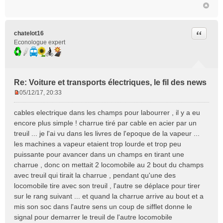
Citer
chatelot16
Econologue expert
Re: Voiture et transports électriques, le fil des news
05/12/17, 20:33
M
e
cables electrique dans les champs pour labourrer , il y a eu
s
encore plus simple ! charrue tiré par cable en acier par un
s
treuil ... je l'ai vu dans les livres de l'epoque de la vapeur ...
a
les machines a vapeur etaient trop lourde et trop peu
g
e
puissante pour avancer dans un champs en tirant une
n
charrue , donc on mettait 2 locomobile au 2 bout du champs
o
avec treuil qui tirait la charrue , pendant qu'une des
n
locomobile tire avec son treuil , l'autre se déplace pour tirer
l
sur le rang suivant ... et quand la charrue arrive au bout et a
u
mis son soc dans l'autre sens un coup de sifflet donne le
signal pour demarrer le treuil de l'autre locomobile