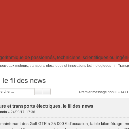
ithmique de passionnés, techniciens, scientifiques ou ingénieu
: nouveaux moteurs, transports électriques et innovations technologiques
Transpo
 le fil des news
Premier message non lu
• 1471
ure et transports électriques, le fil des news
undo
»
24/09/17, 17:36
 maintenant des Golf GTE à 25 000 € d'occasion, faible kilométrage, mo