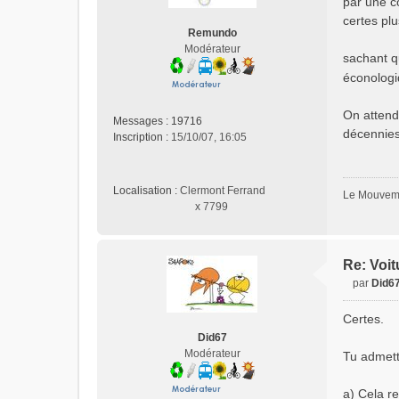
par une c
s
certes plu
a
Remundo
g
Modérateur
e
sachant qu
n
éconolog
o
n
On attend 
l
Messages :
19716
décennies
u
Inscription :
15/10/07, 16:05
Localisation :
Clermont Ferrand
Le Mouveme
x 7799
Re: Voit
par
Did6
M
e
Certes.
s
Did67
s
Modérateur
Tu admett
a
g
e
a) Cela r