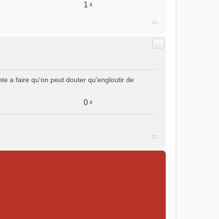
1
x
Citer
te a faire qu'on peut douter qu'engloutir de
0
x