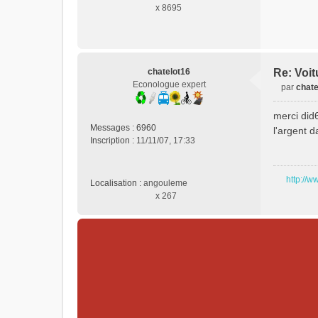
x 8695
chatelot16
Re: Voit
Econologue expert
par
chate
M
e
merci did
s
Messages :
6960
l'argent d
s
Inscription :
11/11/07, 17:33
a
g
e
http://w
Localisation :
angouleme
n
x 267
o
n
l
u