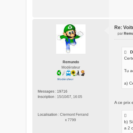
Re: Voit
par
Rem
M
e
s
D
s
Cert
a
Remundo
g
Modérateur
e
Tu a
n
o
a) C
n
l
Messages :
19716
u
Inscription :
15/10/07, 16:05
A ce prix 
Localisation :
Clermont Ferrand
x 7799
b) S
a 2 