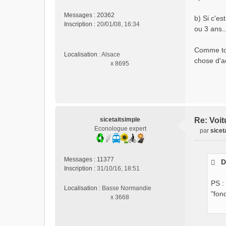
n
o
Messages :
20362
b) Si c'e
n
Inscription :
20/01/08, 16:34
ou 3 ans.
l
u
Comme tou
Localisation :
Alsace
chose d'ac
x 8695
sicetaitsimple
Re: Voit
Econologue expert
par
sicet
M
e
s
Messages :
11377
D
s
Inscription :
31/10/16, 18:51
a
g
PS :
Localisation :
Basse Normandie
e
"fon
x 3668
n
o
n