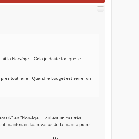
Citer
ait la Norvège... Cela je doute fort que le
rès tout faire ! Quand le budget est serré, on
nemark" en "Norvège"....qui est un cas très
sent maintenant les revenus de la manne pétro-
0
x