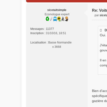
sicetaitsimple
Re: Voit
Econologue expert
par
sicet
M
e
s
Messages :
11377
D
s
Inscription :
31/10/16, 18:51
Oui.
a
g
Localisation :
Basse Normandie
e
J'ét
x 3668
n
gouv
o
n
Il e
l
comp
u
Bien d'acc
spécifiqu
gazière da