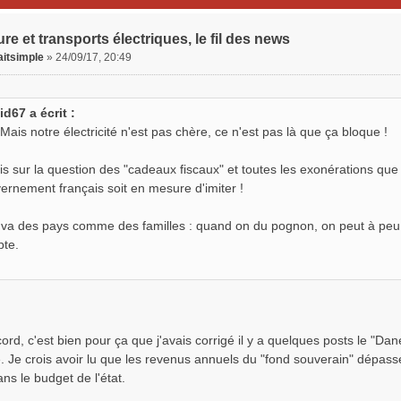
ure et transports électriques, le fil des news
aitsimple
»
24/09/17, 20:49
id67 a écrit :
 Mais notre électricité n'est pas chère, ce n'est pas là que ça bloque !
ais sur la question des "cadeaux fiscaux" et toutes les exonérations que f
ernement français soit en mesure d'imiter !
n va des pays comme des familles : quand on du pognon, on peut à peu p
te.
ord, c'est bien pour ça que j'avais corrigé il y a quelques posts le "Da
e. Je crois avoir lu que les revenus annuels du "fond souverain" dépas
ns le budget de l'état.