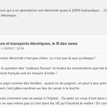
lleurs qui a en abondance une électricité quasi à 100% hydraulique.....C
électrique...
ure et transports électriques, le fil des news
7
»
24/09/17, 18:54
notre électricité n'est pas chère, ce n'est pas là que ça bloque !
r la question des "cadeaux fiscaux" et toutes les exonérations que fait l
ent français soit en mesure d'imiter !
des pays comme des familles : quand on du pognon, on peut à peu près t
ent c'est pâtes-sardines au lieu de caviar à la louche...
vois comment cela se passe à l'hôpital... Ou jetez un coup d'oeil dans 
 ne sais même pas si c'est dans les VE qu'il faudrait le mettre ! En con