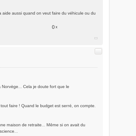
a aide aussi quand on veut faire du véhicule ou du
0
x
Citer
a Norvège... Cela je doute fort que le
out faire ! Quand le budget est serré, on compte.
une maison de retraite... Même si on avait du
science...