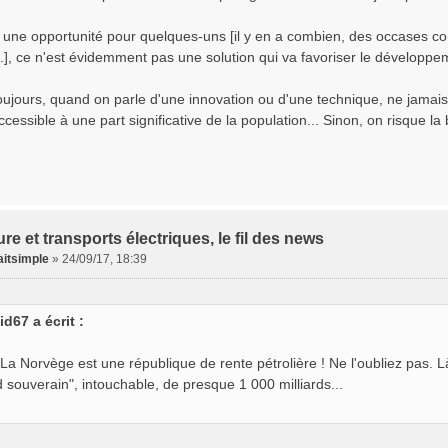
st une opportunité pour quelques-uns [il y en a combien, des occases c
..], ce n'est évidemment pas une solution qui va favoriser le développ
jours, quand on parle d'une innovation ou d'une technique, ne jamais 
cessible à une part significative de la population... Sinon, on risque l
ure et transports électriques, le fil des news
aitsimple
»
24/09/17, 18:39
id67 a écrit :
 La Norvège est une république de rente pétrolière ! Ne l'oubliez pas. Là
d souverain", intouchable, de presque 1 000 milliards...