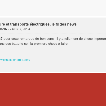
ure et transports électriques, le fil des news
lot16
»
24/09/17, 20:34
67 pour cette remarque de bon sens ! il y a tellement de chose importan
ans des batterie soit la premiere chose a faire
ww.chatelotenergie.com/