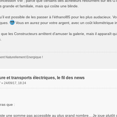
oncession VW ; parce que certains des acheteurs retournent sur les GTI
s grande et familiale, mais qui coûte une blinde.
'il est possible de les passer à l'éthanol85 pour les plus audacieux. Vo
iques.
Vous en aurez pour votre argent, avec un coût kilométrique i
que les Constructeurs arrêtent d'amuser la galerie, mais il apparaît qu
.
nt Naturellement Energique !
ure et transports électriques, le fil des news
7
»
24/09/17, 18:24
ras que :
este une somme pas accessible au plus grand nombre... Je joue plutôt