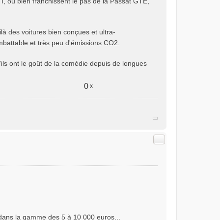
, ou bien franchissent le pas de la Passat GTE,
ilà des voitures bien conçues et ultra-
mbattable et très peu d'émissions CO2.
'ils ont le goût de la comédie depuis de longues
0
x
Citer
 dans la gamme des 5 à 10 000 euros...