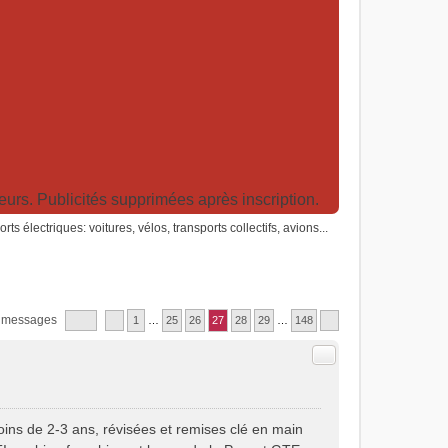
rs. Publicités supprimées après inscription.
rts électriques: voitures, vélos, transports collectifs, avions...
 messages
1
…
25
26
27
28
29
…
148
Citer
ins de 2-3 ans, révisées et remises clé en main