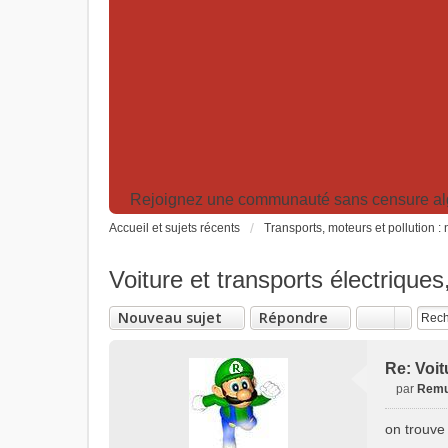
Rejoignez une communauté sans censure algor
Accueil et sujets récents
Transports, moteurs et pollution 
Voiture et transports électriques,
Nouveau sujet
Répondre
Re: Voit
par
Rem
M
e
on trouve
s