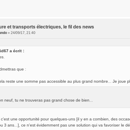
ure et transports électriques, le fil des news
undo
»
24/09/17, 21:40
id67 a écrit :
es.
dmettras que :
ela reste une somme pas accessible au plus grand nombre... Je joue p
en neuf, tu ne trouveras pas grand chose de bien...
i c'est une opportunité pour quelques-uns [il y en a combien, des occ
ou 3 ans...], ce n'est évidemment pas une solution qui va favoriser l