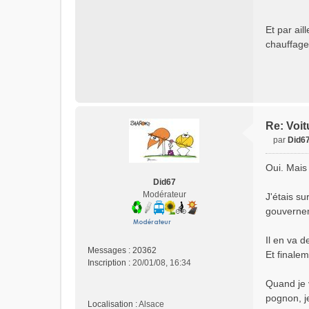
l
u
Et par ai
chauffage 
Re: Voit
par
Did6
M
e
Oui. Mais 
s
Did67
s
Modérateur
J'étais su
a
gouvernem
g
e
n
Il en va 
o
Messages :
20362
Et finalem
n
Inscription :
20/01/08, 16:34
l
Quand je 
u
pognon, je
Localisation :
Alsace