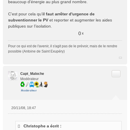
beaucoup d'énergie au plus grand nombre.
C'est pour cela qu'
il faut arrêter d'urgence de
subventionner le PV
et reporter et augmenter les aides
publiques sur l'isolation.
0
x
Pour ce qui est de l'avenir, il s'agit pas de le prévoir, mais de le rendre
possible (Antoine de Saint Exupéry)
Citer
Capt_Maloche
Modérateur
20/11/08, 18:47
M
e
s
Christophe a écrit :
s