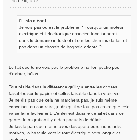
20/11/08, 16:04
M
e
s
nlc a écrit :
s
Je vois pas ou est le probleme ? Pourquoi un moteur
a
g
electrique et l'electronique associée fonctionnerait
e
dans le domaine industriel et sur les chemins de fer, et
n
pas dans un chassis de bagnole adapté ?
o
n
l
Le fait que tu ne vois pas le problème ne l'empêche pas
u
d'exister, hélas.
Tout réside dans la différence qu'il y a entre les choses
faisables sur le papier et celles faisable dans la vraie vie.
Je ne dis pas que cela ne marchera pas, je suis même
convaincu du contraire, je dis qu'il ne faut pas croire que cela
va se faire facilement. L'enfer est dans le détail et dans ce
genre de migration il y a des paquets de détails.
Je fais le pari que même avec des opérateurs industriels
motivés, la bascule vers le tout électrique sera longue et
coûteuse.