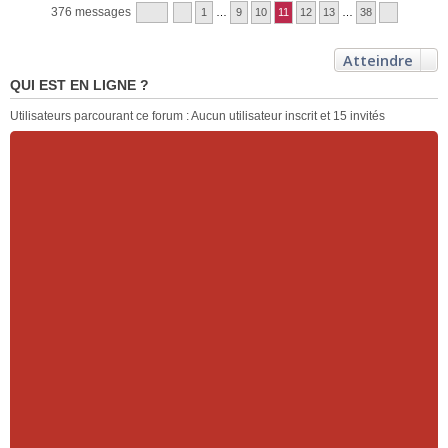
376 messages
1
…
9
10
11
12
13
…
38
Atteindre
QUI EST EN LIGNE ?
Utilisateurs parcourant ce forum : Aucun utilisateur inscrit et 15 invités