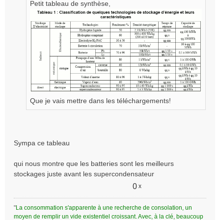
Petit tableau de synthèse,
a
g
e
n
o
n
l
u
Que je vais mettre dans les téléchargements!
Sympa ce tableau
qui nous montre que les batteries sont les meilleurs
stockages juste avant les supercondensateur
0
x
"
La consommation s'apparente à une recherche de consolation, un
moyen de remplir un vide existentiel croissant. Avec, à la clé, beaucoup