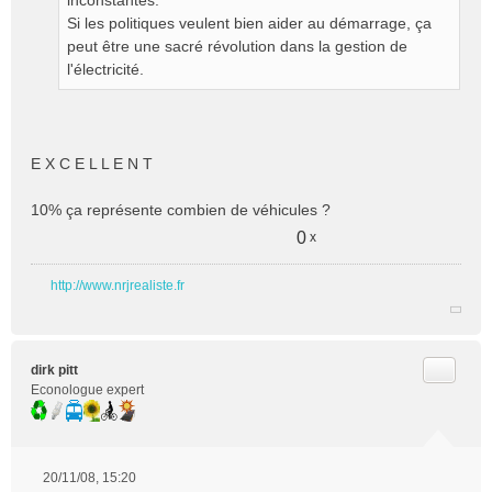
inconstantes.
Si les politiques veulent bien aider au démarrage, ça
peut être une sacré révolution dans la gestion de
l'électricité.
E X C E L L E N T
10% ça représente combien de véhicules ?
0
x
http://www.nrjrealiste.fr
Citer
dirk pitt
Econologue expert
20/11/08, 15:20