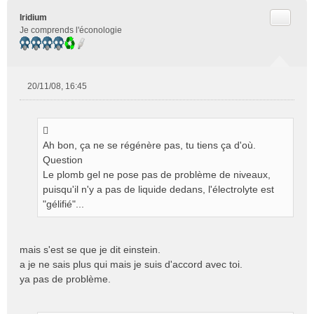
u
Citer
Iridium
Je comprends l'éconologie
20/11/08, 16:45
M
e
s
s
Ah bon, ça ne se régénère pas, tu tiens ça d'où.
a
g
Question
e
Le plomb gel ne pose pas de problème de niveaux,
n
puisqu'il n'y a pas de liquide dedans, l'électrolyte est
o
"gélifié"...
n
l
u
mais s'est se que je dit einstein.
a je ne sais plus qui mais je suis d'accord avec toi.
ya pas de problème.