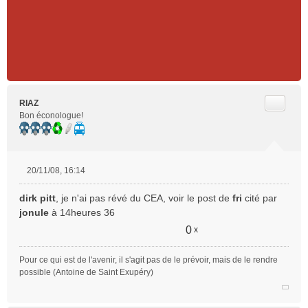
Citer
RIAZ
Bon éconologue!
20/11/08, 16:14
M
e
dirk pitt
, je n'ai pas révé du CEA, voir le post de
fri
cité par
s
jonule
à 14heures 36
s
a
0
x
g
e
Pour ce qui est de l'avenir, il s'agit pas de le prévoir, mais de le rendre
n
possible (Antoine de Saint Exupéry)
o
n
l