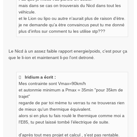
g
mais dans se cas on trouverais du Nicd dans tout les
e
véhicule.
n
et le Lion ou lipo ou autre n'aurait plus de raison d'ètre.
o
je ne demande qu'a ètre convaincus peut tu me donné
n
plus d'infos sur comment tu les utilise stp???
l
u
Le Nicd à un assez faible rapport energie/poids, c'est pour ça
que le li-ion et maintenant li-po l'ont detroné.
Iridium a écrit :
Mes contrainte sont Vmax=90km/h
et autonmie minimum a Pmax = 35min "pour 35km de
trajet"
regarde de par toi mème tu verras tu ne trouveras rien
de mieux qu'un thermique équivalent.
alors si en plus tu fais roulé le thermique comme moi a
l'E85, tu peut laissé tombé l'électrique de suite.
d'après tout mes projet et calcul , s'est pas rentable.