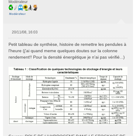
Modérateur
20/11/08, 16:03
M
e
Petit tableau de synthèse, histoire de remettre les pendules à
s
l'heure (j'ai quand meme quelques doutes sur la colonne
s
rendement!! Pour la densité énergétique je n'ai pas vérifié...)
a
g
e
n
o
n
l
u