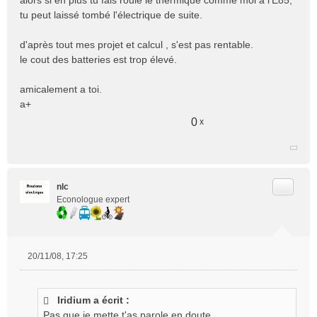
tu peut laissé tombé l'électrique de suite.
d'après tout mes projet et calcul , s'est pas rentable.
le cout des batteries est trop élevé.
amicalement a toi.
a+
0
x
Citer
nlc
Econologue expert
20/11/08, 17:25
M
e
s
Iridium a écrit :
s
Pas que je mette t'as parole en doute.
a