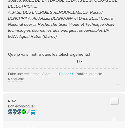
Source:
ROLE DE L’HYDROGENE DANS LE STOCKAGE DE
L’ELECTRICITE
A BASE DES ENERGIES RENOUVELABLES. Rachid
BENCHRIFA, Abdelaziz BENNOUNA et Driss ZEJLI Centre
National pour la Recherche Scientifique et Technique Unité
technologies économies des énergies renouvelables BP.
8027, Agdal Rabat (Maroc)
Que je vais mettre dans les téléchargements!
0
x
Faire une
recherche
-
Aider
-
Tipeeez !
-
Publier un article
-
Netiquette
Citer
RIAZ
Bon éconologue!