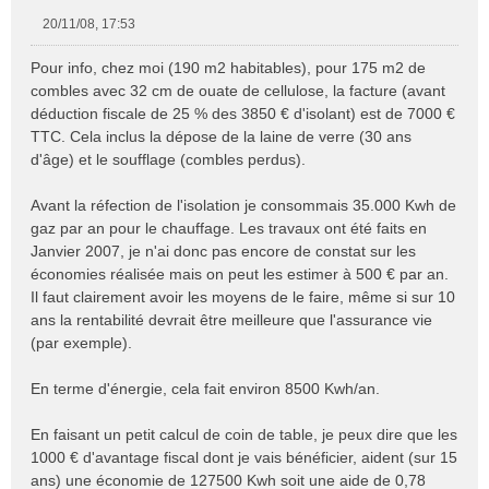
20/11/08, 17:53
M
e
Pour info, chez moi (190 m2 habitables), pour 175 m2 de
s
combles avec 32 cm de ouate de cellulose, la facture (avant
s
déduction fiscale de 25 % des 3850 € d'isolant) est de 7000 €
a
TTC. Cela inclus la dépose de la laine de verre (30 ans
g
e
d'âge) et le soufflage (combles perdus).
n
o
Avant la réfection de l'isolation je consommais 35.000 Kwh de
n
gaz par an pour le chauffage. Les travaux ont été faits en
l
Janvier 2007, je n'ai donc pas encore de constat sur les
u
économies réalisée mais on peut les estimer à 500 € par an.
Il faut clairement avoir les moyens de le faire, même si sur 10
ans la rentabilité devrait être meilleure que l'assurance vie
(par exemple).
En terme d'énergie, cela fait environ 8500 Kwh/an.
En faisant un petit calcul de coin de table, je peux dire que les
1000 € d'avantage fiscal dont je vais bénéficier, aident (sur 15
ans) une économie de 127500 Kwh soit une aide de 0,78