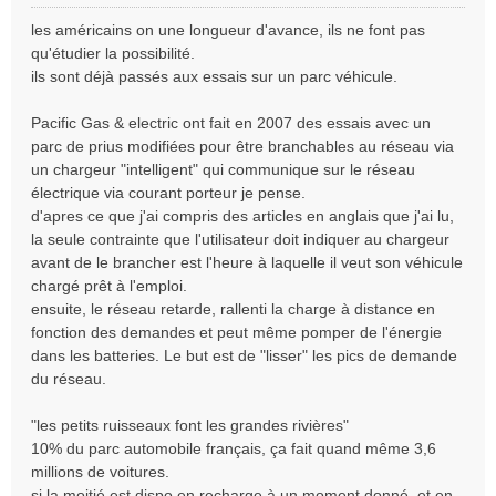
M
e
les américains on une longueur d'avance, ils ne font pas
s
qu'étudier la possibilité.
s
ils sont déjà passés aux essais sur un parc véhicule.
a
g
e
Pacific Gas & electric ont fait en 2007 des essais avec un
n
parc de prius modifiées pour être branchables au réseau via
o
un chargeur "intelligent" qui communique sur le réseau
n
électrique via courant porteur je pense.
l
d'apres ce que j'ai compris des articles en anglais que j'ai lu,
u
la seule contrainte que l'utilisateur doit indiquer au chargeur
avant de le brancher est l'heure à laquelle il veut son véhicule
chargé prêt à l'emploi.
ensuite, le réseau retarde, rallenti la charge à distance en
fonction des demandes et peut même pomper de l'énergie
dans les batteries. Le but est de "lisser" les pics de demande
du réseau.
"les petits ruisseaux font les grandes rivières"
10% du parc automobile français, ça fait quand même 3,6
millions de voitures.
si la moitié est dispo en recharge à un moment donné, et en