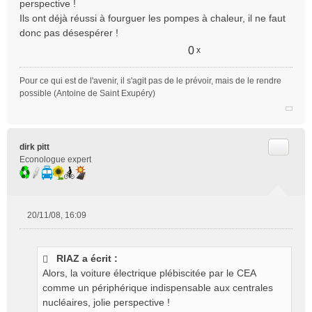
perspective !
Ils ont déjà réussi à fourguer les pompes à chaleur, il ne faut
donc pas désespérer !
0
x
Pour ce qui est de l'avenir, il s'agit pas de le prévoir, mais de le rendre
possible (Antoine de Saint Exupéry)
Citer
dirk pitt
Econologue expert
20/11/08, 16:09
M
e
s
RIAZ a écrit :
s
Alors, la voiture électrique plébiscitée par le CEA
a
g
comme un périphérique indispensable aux centrales
e
nucléaires, jolie perspective !
n