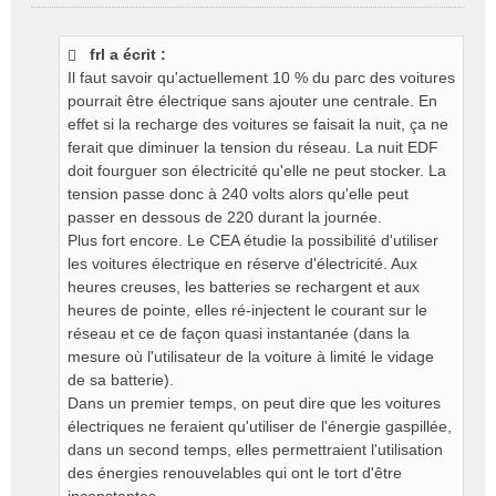
M
e
s
frl a écrit :
s
Il faut savoir qu'actuellement 10 % du parc des voitures
a
g
pourrait être électrique sans ajouter une centrale. En
e
effet si la recharge des voitures se faisait la nuit, ça ne
n
ferait que diminuer la tension du réseau. La nuit EDF
o
doit fourguer son électricité qu'elle ne peut stocker. La
n
tension passe donc à 240 volts alors qu'elle peut
l
passer en dessous de 220 durant la journée.
u
Plus fort encore. Le CEA étudie la possibilité d'utiliser
les voitures électrique en réserve d'électricité. Aux
heures creuses, les batteries se rechargent et aux
heures de pointe, elles ré-injectent le courant sur le
réseau et ce de façon quasi instantanée (dans la
mesure où l'utilisateur de la voiture à limité le vidage
de sa batterie).
Dans un premier temps, on peut dire que les voitures
électriques ne feraient qu'utiliser de l'énergie gaspillée,
dans un second temps, elles permettraient l'utilisation
des énergies renouvelables qui ont le tort d'être