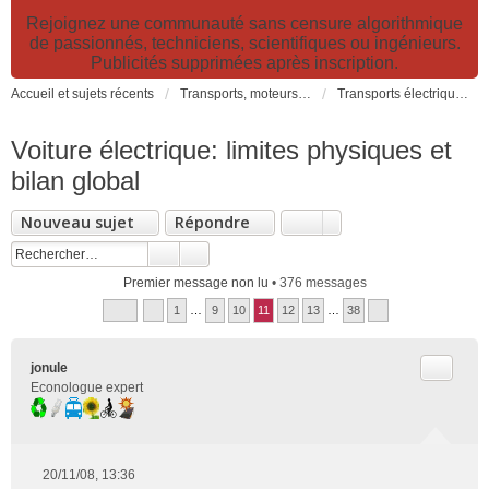
Rejoignez une communauté sans censure algorithmique
de passionnés, techniciens, scientifiques ou ingénieurs.
Publicités supprimées après inscription.
Accueil et sujets récents
Transports, moteurs et pollution : nouveaux moteurs, transports électriques et innovations technologiques
Transports électriques: voitures, vélos, transports collectifs, avions...
Voiture électrique: limites physiques et
bilan global
Nouveau sujet
Répondre
Premier message non lu
• 376 messages
1
…
9
10
11
12
13
…
38
Citer
jonule
Econologue expert
20/11/08, 13:36