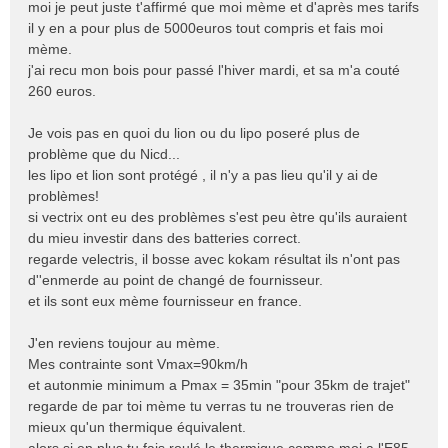
moi je peut juste t'affirmé que moi mème et d'après mes tarifs
il y en a pour plus de 5000euros tout compris et fais moi
mème.
j'ai recu mon bois pour passé l'hiver mardi, et sa m'a couté
260 euros.
Je vois pas en quoi du lion ou du lipo poseré plus de
problème que du Nicd...
les lipo et lion sont protégé , il n'y a pas lieu qu'il y ai de
problèmes!
si vectrix ont eu des problèmes s'est peu ètre qu'ils auraient
du mieu investir dans des batteries correct.
regarde velectris, il bosse avec kokam résultat ils n'ont pas
d''enmerde au point de changé de fournisseur.
et ils sont eux mème fournisseur en france.
J'en reviens toujour au mème.
Mes contrainte sont Vmax=90km/h
et autonmie minimum a Pmax = 35min "pour 35km de trajet"
regarde de par toi mème tu verras tu ne trouveras rien de
mieux qu'un thermique équivalent.
alors si en plus tu fais roulé le thermique comme moi a l'E85,