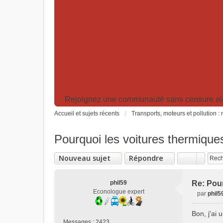
Rejoignez une communauté sans censure algor
Accueil et sujets récents
Transports, moteurs et pollution 
Pourquoi les voitures thermique
Nouveau sujet
Répondre
phil59
Re: Pour
Econologue expert
par
phil5
M
e
Bon, j'ai 
s
Messages :
2423