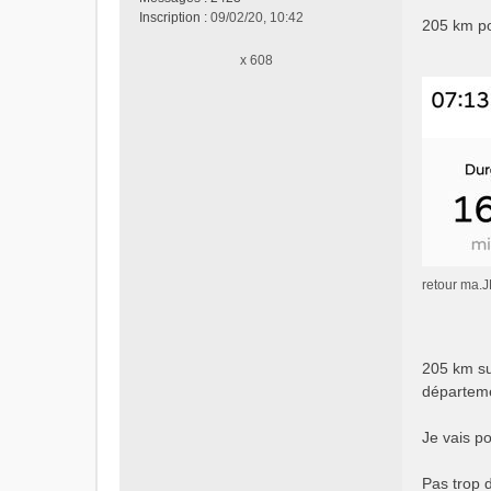
s
Inscription :
09/02/20, 10:42
205 km po
a
g
x 608
e
n
o
n
l
u
retour ma.J
205 km sur
départemen
Je vais po
Pas trop 