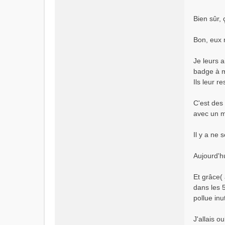
Bien sûr, 
Bon, eux n
Je leurs a
badge à me
Ils leur r
C'est des 
avec un m
Il y a ne 
Aujourd'hu
Et grâce(
dans les 5
pollue inu
J'allais o