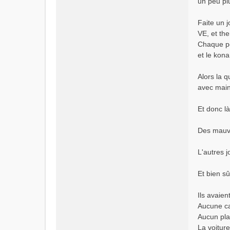
un peu pl
Faite un j
VE, et the
Chaque pe
et le kona
Alors la q
avec main
Et donc là
Des mauvai
L'autres j
Et bien sû
Ils avaien
Aucune ca
Aucun pla
La voiture