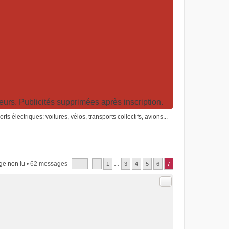
rs. Publicités supprimées après inscription.
rts électriques: voitures, vélos, transports collectifs, avions...
ge non lu
• 62 messages
1
…
3
4
5
6
7
Citer