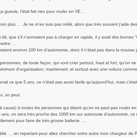
ça gueule, l'état fait rien pour rouler en VE ...
on plus .... Je ne m'en suis pas mêlé, alors que très souvent j'aide des
i dit, que s'il n'arrivaient pas à charger en rapide, il y avait des bornes 
ttre ....
estaient environ 100 km d'autonomie, donc il n'était pas dans la mouise
personnes, de toute façon, qui vont crier partout, haut et fort, qu'on ne
inimum d'organisation, maintenant, et surtout avec une voiture comme u
serait ce que 5 ans, ce n'était pas aussi facile qu'aujourd'hui, mais c'étai
i, on peut.
 à cause) à toutes les personnes qui disent qu'on ne peut pas rouler en
 ans, on sera très proche des 1000 km sur autoroute d'autonomie, ce qui
tilement pour faire de très grosse batterie ....
ublié .... en repartant pour allez chercher entre autre mon chargeur de P