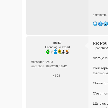
hmmmmm, 
phil59
Re: Pour
Econologue expert
par
phil5
M
e
Alors je v
s
Messages :
2423
s
Inscription :
09/02/20, 10:42
Pour repr
a
thermique
g
x 608
e
n
Chose qu'
o
n
C'est mon 
l
u
LEs plus d