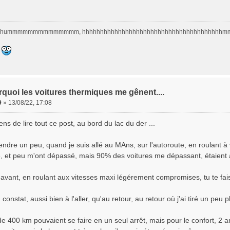
hummmmmmmmmmmmmm, hhhhhhhhhhhhhhhhhhhhhhhhhhhhhhhhhhhhhh
quoi les voitures thermiques me gênent....
9
»
13/08/22, 17:08
iens de lire tout ce post, au bord du lac du der ...
endre un peu, quand je suis allé au MAns, sur l'autoroute, en roulant à
, et peu m'ont dépassé, mais 90% des voitures me dépassant, étaient à 
avant, en roulant aux vitesses maxi légérement compromises, tu te fai
constat, aussi bien à l'aller, qu'au retour, au retour où j'ai tiré un peu 
e 400 km pouvaient se faire en un seul arrêt, mais pour le confort, 2 a