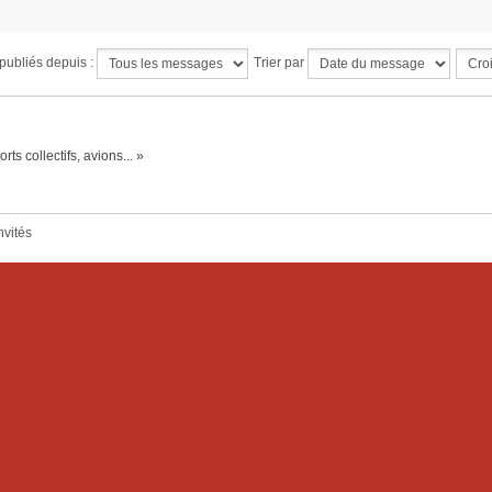
publiés depuis :
Trier par
ts collectifs, avions... »
nvités