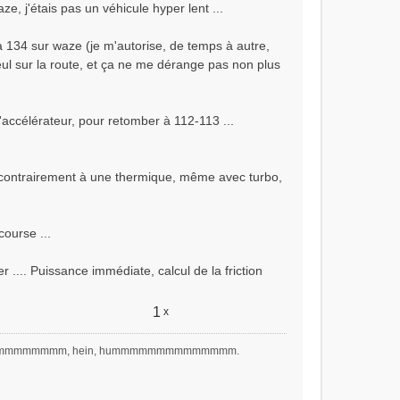
waze, j'étais pas un véhicule hyper lent ...
'à 134 sur waze (je m'autorise, de temps à autre,
seul sur la route, et ça ne me dérange pas non plus
'accélérateur, pour retomber à 112-113 ...
, contrairement à une thermique, même avec turbo,
ourse ...
r .... Puissance immédiate, calcul de la friction
1
x
hmmmmmmmmm, hein, hummmmmmmmmmmmmm.