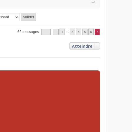
62 messages
1
…
3
4
5
6
7
Atteindre