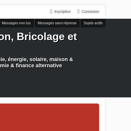
Inscription
Connexion
Messages non lus
Messages sans réponse
Sujets actifs
n, Bricolage et
e, énergie, solaire, maison &
mie & finance alternative