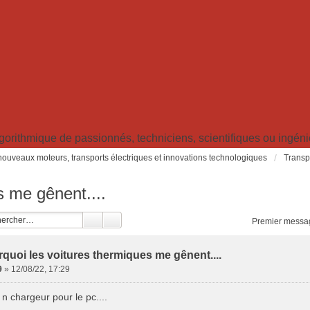
ithmique de passionnés, techniciens, scientifiques ou ingénieu
: nouveaux moteurs, transports électriques et innovations technologiques
Transpo
s me gênent....
Premier messa
quoi les voitures thermiques me gênent....
9
»
12/08/22, 17:29
u n chargeur pour le pc....