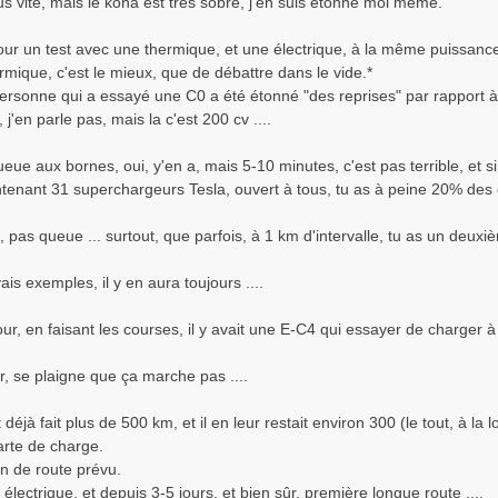
us vite, mais le kona est très sobre, j'en suis étonné moi même.
our un test avec une thermique, et une électrique, à la même puissance 
rmique, c'est le mieux, que de débattre dans le vide.*
rsonne qui a essayé une C0 a été étonné "des reprises" par rapport à 
, j'en parle pas, mais la c'est 200 cv ....
ueue aux bornes, oui, y'en a, mais 5-10 minutes, c'est pas terrible, et s
tenant 31 superchargeurs Tesla, ouvert à tous, tu as à peine 20% des c
, pas queue ... surtout, que parfois, à 1 km d'intervalle, tu as un deuxi
s exemples, il y en aura toujours ....
our, en faisant les courses, il y avait une E-C4 qui essayer de charger à
r, se plaigne que ça marche pas ....
t déjà fait plus de 500 km, et il en leur restait environ 300 (le tout, à la 
rte de charge.
n de route prévu.
 électrique, et depuis 3-5 jours, et bien sûr, première longue route ....