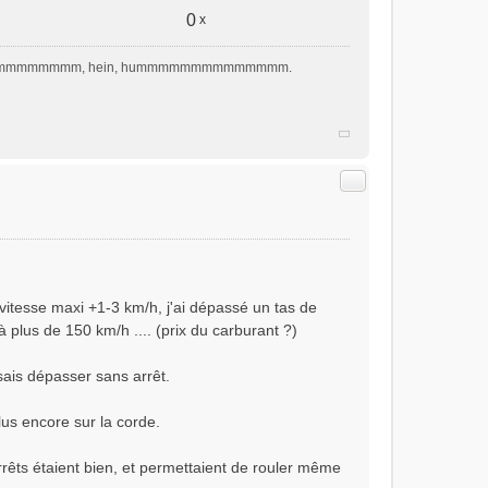
0
x
hmmmmmmmmm, hein, hummmmmmmmmmmmmm.
Citer
 vitesse maxi +1-3 km/h, j'ai dépassé un tas de
plus de 150 km/h .... (prix du carburant ?)
sais dépasser sans arrêt.
plus encore sur la corde.
rrêts étaient bien, et permettaient de rouler même