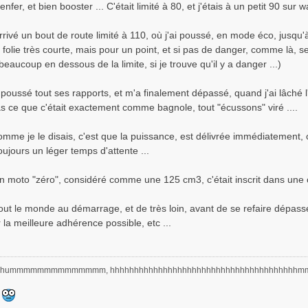
'enfer, et bien booster ... C'était limité à 80, et j'étais à un petit 90 sur 
rrivé un bout de route limité à 110, où j'ai poussé, en mode éco, jusqu
 folie très courte, mais pour un point, et si pas de danger, comme là, 
beaucoup en dessous de la limite, si je trouve qu'il y a danger ...)
poussé tout ses rapports, et m'a finalement dépassé, quand j'ai lâché l
as ce que c'était exactement comme bagnole, tout "écussons" viré ....
comme je le disais, c'est que la puissance, est délivrée immédiatement
oujours un léger temps d'attente ...
n moto "zéro", considéré comme une 125 cm3, c'était inscrit dans une c
 tout le monde au démarrage, et de très loin, avant de se refaire dépasse
 la meilleure adhérence possible, etc ...
hummmmmmmmmmmmmm, hhhhhhhhhhhhhhhhhhhhhhhhhhhhhhhhhhhhhh