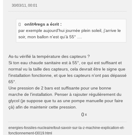
30/03/11, 00:01
M
e
s
onlit4regs a écrit :
s
par exemple aujourd'hui journée plein soleil, j'arrive le
a
g
soir, mon ballon n'est qu'à 55° ....
e
n
o
As-tu vérifié la température des capteurs ?
n
Si ton eau chaude sanitaire est à 55°, ce qui est suffisant et
l
normal vu la taille des capteurs, cela devrait être le signe que
u
l'installation fonctionne, et que les capteurs n'ont pas dépassé
65°.
Une pression de 2 bars est suffisante pour une bonne
marche de l'installation. Penser à rajouter régulièrement du
glycol (je suppose que tu as une pompe manuelle pour faire
çà) afin de maintenir cette pression.
0
x
energies-fossiles-nucleaire/tout-savoir-sur-la-z-machine-explication-et-
fonctionnement-t3019.html