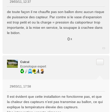
29/03/11, 12:37
M
e
de toute façon il ne chauffe pas son ballon donc aucun risque
s
de puissance des capteur. Par contre si le vase d'expansion
s
est trop petit et ou la charge = pression du caloporteur trop
a
importante, à la mise en service, la soupape à crachee dans
g
e
le bidon.
n
0
x
o
n
l
u
Citer
Cuicui
Econologue expert
29/03/11, 17:58
M
e
Il est évident que cette installation ne fonctionne pas, et que
s
la chaleur des capteurs n'est pas transmise au ballon, ce qui
s
explique la température élevée des capteurs.
a