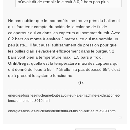
g
m'avait dit de remplir le circuit à 0,2 bars pas plus.
e
n
o
Ne pas oublier que le manomètre se trouve près du ballon et
n
qu'il faut tenir compte du poids de la colonne de fluide
l
caloporteur qui va dans les capteurs au sommet du toit. Avec
u
0,2 bars on monte à environ 2 mètres, ce qui me semble un
peu juste... Il faut aussi suffisamment de pression pour que
les bulles d'air s'évacuent efficacement dans le purgeur. 2
bars vont bien à température maxi. 1,5 bars à froid.
Onlit4regs
, quelle est la température maxi des capteurs qui
ont donné de l'eau à 55 ° ? Si elle n'a pas dépassé 65°, c'est
qu'à présent le système fonctionne.
0
x
energies-fossiles-nucleaire/tout-savoir-sur-la-z-machine-explication-et-
fonctionnement-t3019.html
energies-fossiles-nucleaire/deuterium-et-fusion-nucleaire-t6190.html