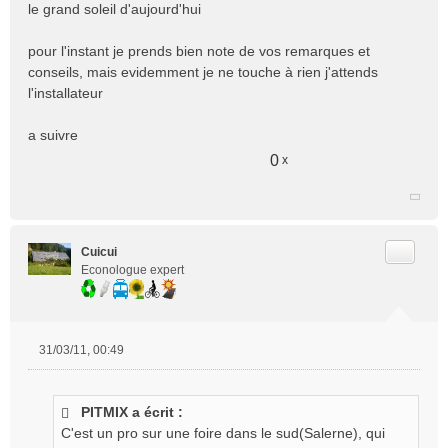
le grand soleil d'aujourd'hui
pour l'instant je prends bien note de vos remarques et
conseils, mais evidemment je ne touche à rien j'attends
l'installateur
a suivre
0
x
Citer
Cuicui
Econologue expert
31/03/11, 00:49
M
e
s
PITMIX a écrit :
s
C'est un pro sur une foire dans le sud(Salerne), qui
a