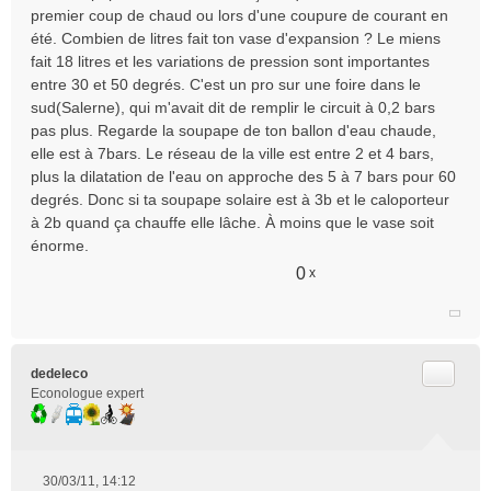
premier coup de chaud ou lors d'une coupure de courant en
a
été. Combien de litres fait ton vase d'expansion ? Le miens
g
e
fait 18 litres et les variations de pression sont importantes
n
entre 30 et 50 degrés. C'est un pro sur une foire dans le
o
sud(Salerne), qui m'avait dit de remplir le circuit à 0,2 bars
n
pas plus. Regarde la soupape de ton ballon d'eau chaude,
l
elle est à 7bars. Le réseau de la ville est entre 2 et 4 bars,
u
plus la dilatation de l'eau on approche des 5 à 7 bars pour 60
degrés. Donc si ta soupape solaire est à 3b et le caloporteur
à 2b quand ça chauffe elle lâche. À moins que le vase soit
énorme.
0
x
Citer
dedeleco
Econologue expert
30/03/11, 14:12