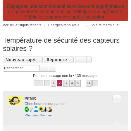
Rejoignez une communauté sans censure algorithmique
de passionnés, techniciens, scientifiques ou ingénieurs.
Publicités supprimées après inscription.
Accueil et sujets récents
Energies renouvelables et fossiles, énergie solaire, biocarburants et changement climatique
Solaire thermique: capteurs solaires CESI, chauffage, ECS, fours et cuiseurs solaires
Température de sécurité des capteurs
solaires ?
Nouveau sujet
Répondre
Premier message non lu
• 135 messages
1
2
3
4
5
…
14
Citer
PITMIX
Chercheur moteur pantone