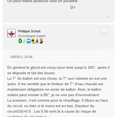
On peut mettre plusieurs vase en parallèle.
0
x
Citer
Philippe Schutt
Econologue expert
30/03/11, 19:38
M
e
En général le glycol est conçu pour tenir jusqu'à 160°, après il
s
se dégrade et fait des boues.
s
La T° du ballon est une chose, la T° aux robinets en est une
a
autre. Il me semble que le limiteur de T° d'eau chaude est
g
e
maintenant obligatoire en sortie de ballon. Ainsi, le ballon
n
solaire peut monter à 85°, je ne vois pas d'inconvénient.
o
La pression, c'est comme pour le chauffage, 0.5bars au haut
n
du circuit, ou bien si le mano est en bas, (hauteur du
l
circuit/10)+0.5 . Les 0.5b sont là à cause du risque de
u
cavitation du circulateur.