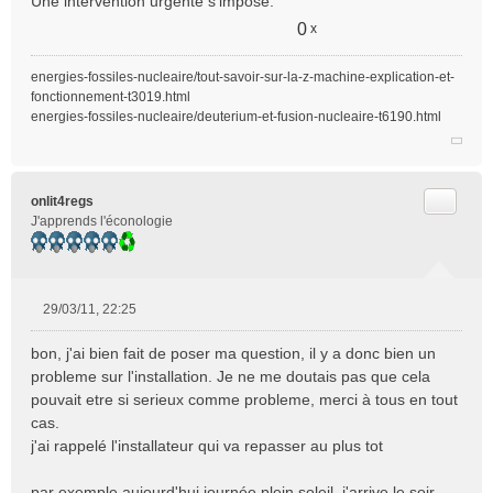
Une intervention urgente s'impose.
g
e
0
x
n
o
energies-fossiles-nucleaire/tout-savoir-sur-la-z-machine-explication-et-
n
fonctionnement-t3019.html
l
energies-fossiles-nucleaire/deuterium-et-fusion-nucleaire-t6190.html
u
Citer
onlit4regs
J'apprends l'éconologie
29/03/11, 22:25
M
e
bon, j'ai bien fait de poser ma question, il y a donc bien un
s
probleme sur l'installation. Je ne me doutais pas que cela
s
pouvait etre si serieux comme probleme, merci à tous en tout
a
cas.
g
e
j'ai rappelé l'installateur qui va repasser au plus tot
n
o
par exemple aujourd'hui journée plein soleil, j'arrive le soir,