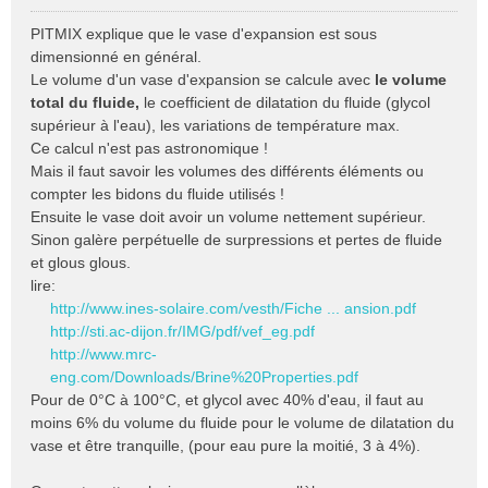
M
e
PITMIX explique que le vase d'expansion est sous
s
dimensionné en général.
s
Le volume d'un vase d'expansion se calcule avec
le volume
a
total du fluide,
le coefficient de dilatation du fluide (glycol
g
e
supérieur à l'eau), les variations de température max.
n
Ce calcul n'est pas astronomique !
o
Mais il faut savoir les volumes des différents éléments ou
n
compter les bidons du fluide utilisés !
l
Ensuite le vase doit avoir un volume nettement supérieur.
u
Sinon galère perpétuelle de surpressions et pertes de fluide
et glous glous.
lire:
http://www.ines-solaire.com/vesth/Fiche ... ansion.pdf
http://sti.ac-dijon.fr/IMG/pdf/vef_eg.pdf
http://www.mrc-
eng.com/Downloads/Brine%20Properties.pdf
Pour de 0°C à 100°C, et glycol avec 40% d'eau, il faut au
moins 6% du volume du fluide pour le volume de dilatation du
vase et être tranquille, (pour eau pure la moitié, 3 à 4%).