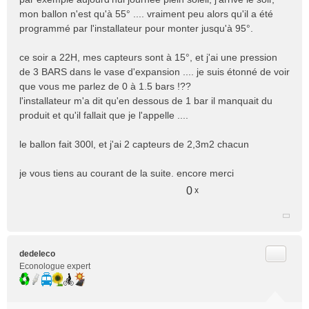
n
mon ballon n'est qu'à 55° .... vraiment peu alors qu'il a été
l
programmé par l'installateur pour monter jusqu'à 95°.
u
ce soir a 22H, mes capteurs sont à 15°, et j'ai une pression
de 3 BARS dans le vase d'expansion .... je suis étonné de voir
que vous me parlez de 0 à 1.5 bars !??
l'installateur m'a dit qu'en dessous de 1 bar il manquait du
produit et qu'il fallait que je l'appelle ....
le ballon fait 300l, et j'ai 2 capteurs de 2,3m2 chacun
je vous tiens au courant de la suite. encore merci
0
x
Citer
dedeleco
Econologue expert