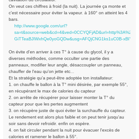
On veut ces chiffres à froid (la nuit). La journée ça monte et
c'est nécessaire pour éviter la vapeur. à 160° on atteint les 4
bars.
http://www.google.com/url?
sa=t&source=web&cd=4&ved=0CCYQFjAD&url=http%3A%2F%2Fs
GiTTeaBJIWxhQe0yoGQDw&usg=AFQjCNG1ks1uC0B-xBIYvZ
On évite d'en arriver à ces T° à cause du glycol, il y a
diverses méthodes, comme occulter une partie des
panneaux, modifier leur angle, désaccoupler un panneau,
chauffer de l'eau qu'on jette etc...
Et la stratégie qu'a peut-être adoptée ton installateur:
1. on chauffe le ballon à la T° mini désirée, par exemple 55°,
en récupérant le max de calories du capteur
2. on arrête de récupérer pour laisser monter la T° du
capteur pour que les pertes augmentent
3. on récupère juste de quoi éviter la surchauffe du capteur.
Le rendement est alors plus faible et on peut tenir jusqu'au
soir sans devoir refroidir. enfin on espère.
4. on fait circuler pendant la nuit pour évacuer l'excès de
calories et ramener le ballon à 55°.