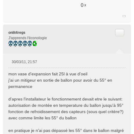
0
x
Citer
onlit4regs
J'apprends l'éconologie
30/03/11, 21:57
M
e
mon vase d'expansion fait 25l à vue d'oeil
s
j'ai un mitigeur en sortie de ballon pour avoir du 55° en
s
permanence
a
g
e
d'apres l'installateur le fonctionnement devait etre le suivant:
n
autorisation de montée en temperature du ballon jusqu'à 95°
o
fonction de refroidissement des capteurs (sous quel critère?)
n
avec comme limite les 55° du ballon
l
u
en pratique je n'ai pas dépassé les 55° dans le ballon malgré