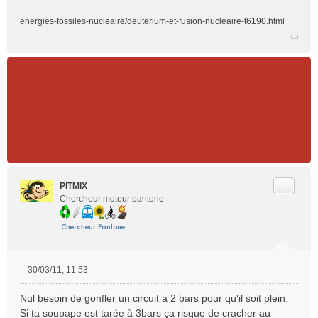
energies-fossiles-nucleaire/deuterium-et-fusion-nucleaire-t6190.html
Citer
PITMIX
Chercheur moteur pantone
30/03/11, 11:53
M
e
Nul besoin de gonfler un circuit a 2 bars pour qu'il soit plein.
s
Si ta soupape est tarée à 3bars ça risque de cracher au
s