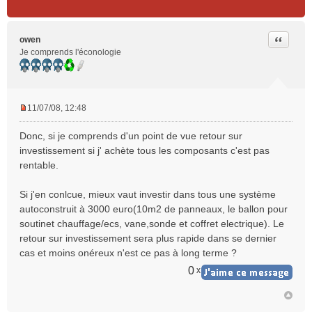
Citer
owen
Je comprends l'éconologie
11/07/08, 12:48
M
e
Donc, si je comprends d'un point de vue retour sur
s
investissement si j' achète tous les composants c'est pas
s
rentable.
a
g
e
Si j'en conlcue, mieux vaut investir dans tous une système
n
autoconstruit à 3000 euro(10m2 de panneaux, le ballon pour
o
soutinet chauffage/ecs, vane,sonde et coffret electrique). Le
n
retour sur investissement sera plus rapide dans se dernier
l
cas et moins onéreux n'est ce pas à long terme ?
u
0
x