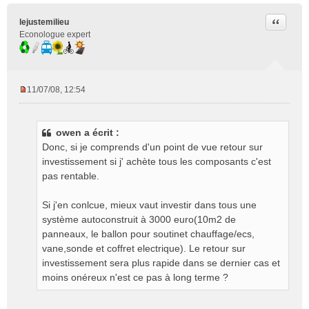
Citer
lejustemilieu
Econologue expert
11/07/08, 12:54
M
e
s
owen a écrit :
s
Donc, si je comprends d'un point de vue retour sur
a
g
investissement si j' achète tous les composants c'est
e
pas rentable.
n
o
Si j'en conlcue, mieux vaut investir dans tous une
n
système autoconstruit à 3000 euro(10m2 de
l
panneaux, le ballon pour soutinet chauffage/ecs,
u
vane,sonde et coffret electrique). Le retour sur
investissement sera plus rapide dans se dernier cas et
moins onéreux n'est ce pas à long terme ?