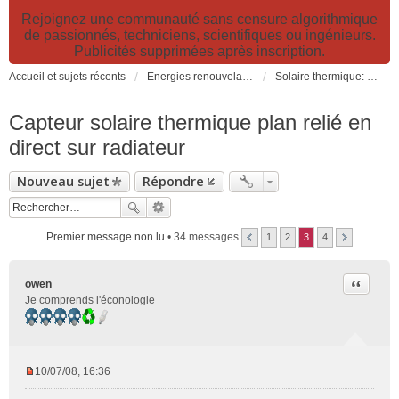
Rejoignez une communauté sans censure algorithmique
de passionnés, techniciens, scientifiques ou ingénieurs.
Publicités supprimées après inscription.
Accueil et sujets récents
Energies renouvelables et fossiles, énergie solaire, biocarburants et changement climatique
Solaire thermique: capteurs solaires CESI, chauffage, ECS, fours et cuiseurs solaires
Capteur solaire thermique plan relié en
direct sur radiateur
Nouveau sujet
Répondre
Premier message non lu
• 34 messages
1
2
3
4
Citer
owen
Je comprends l'éconologie
10/07/08, 16:36
M