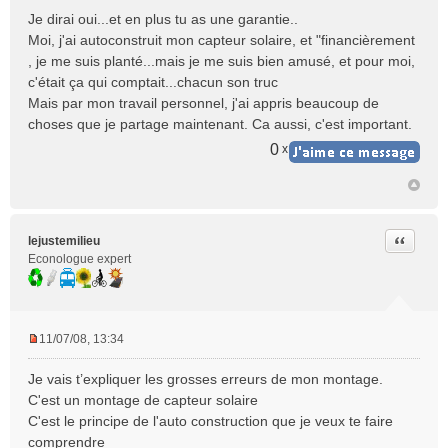
Je dirai oui...et en plus tu as une garantie..
Moi, j'ai autoconstruit mon capteur solaire, et "financièrement
, je me suis planté...mais je me suis bien amusé, et pour moi,
c'était ça qui comptait...chacun son truc
Mais par mon travail personnel, j'ai appris beaucoup de
choses que je partage maintenant. Ca aussi, c'est important.
0
x
Citer
lejustemilieu
Econologue expert
11/07/08, 13:34
M
e
Je vais t’expliquer les grosses erreurs de mon montage.
s
C'est un montage de capteur solaire
s
C'est le principe de l'auto construction que je veux te faire
a
comprendre
g