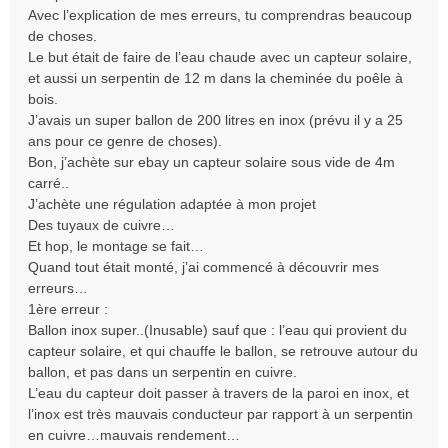
e
Avec l’explication de mes erreurs, tu comprendras beaucoup
n
de choses.
o
Le but était de faire de l’eau chaude avec un capteur solaire,
n
et aussi un serpentin de 12 m dans la cheminée du poêle à
l
bois.
u
J’avais un super ballon de 200 litres en inox (prévu il y a 25
ans pour ce genre de choses).
Bon, j’achète sur ebay un capteur solaire sous vide de 4m
carré..
J’achète une régulation adaptée à mon projet
Des tuyaux de cuivre…
Et hop, le montage se fait…
Quand tout était monté, j’ai commencé à découvrir mes
erreurs…
1ère erreur :
Ballon inox super..(Inusable) sauf que : l’eau qui provient du
capteur solaire, et qui chauffe le ballon, se retrouve autour du
ballon, et pas dans un serpentin en cuivre.
L’eau du capteur doit passer à travers de la paroi en inox, et
l’inox est très mauvais conducteur par rapport à un serpentin
en cuivre…mauvais rendement…