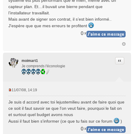
système est plus performant que le mien, même avec un
capteur plan. Et…il buvait une bierre pendant que
l’installateur travaillait.
Mais avant de signer son contrat, il s’est bien informé..
J'espère que que mes erreurs te profitent
0
x
Citer
moimart1
Je comprends l'éconologie
11/07/08, 14:19
M
e
Je suis d accord avec toi lejustemilieu avant de faire quoi que
s
ce soit il faut savoir se que l'on veut faire, pourquoi le fait on
s
et surtout quel budget avons nous
a
Aussi il faut bien s'informer (ce que tu fais sur ce forum
g
)
e
0
x
n