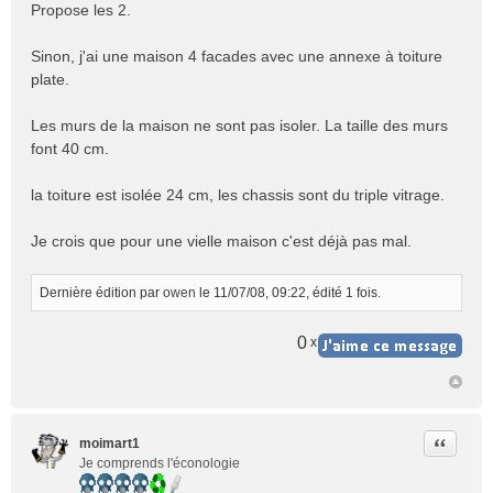
e
Propose les 2.
s
s
Sinon, j'ai une maison 4 facades avec une annexe à toiture
a
plate.
g
e
n
Les murs de la maison ne sont pas isoler. La taille des murs
o
font 40 cm.
n
l
la toiture est isolée 24 cm, les chassis sont du triple vitrage.
u
Je crois que pour une vielle maison c'est déjà pas mal.
Dernière édition par
owen
le 11/07/08, 09:22, édité 1 fois.
0
x
Citer
moimart1
Je comprends l'éconologie