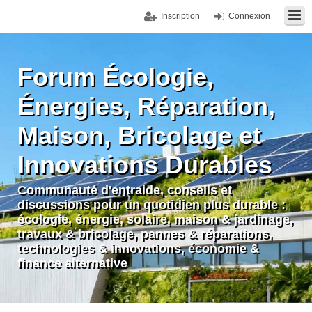
Inscription
Connexion
Forum Écologie,
Énergies, Réparation,
Maison, Bricolage et
Innovations Durables
Communauté d'entraide, conseils et
discussions pour un quotidien plus durable :
écologie, énergie, solaire, maison & jardinage,
travaux & bricolage, pannes & réparations,
technologies & innovations, économie &
finance alternative