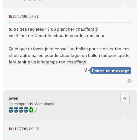
10/07/08, 17:21
M
e
tu as des radiateur ? ou plancher chauffant ?
s
car il faut de l'eau très chaude pour les radiateur
s
a
Quoi que tu fasse je te conseil un ballon pour stocker ton ecs
g
e
et un autre ballon pour le chauffage, un ballon tampon, qui te
n
fera tenir plus longtemps ton chauffage
o
0
x
n
l
u
Citer
owen
Je comprends l'éconologie
11/07/08, 09:25
M
e