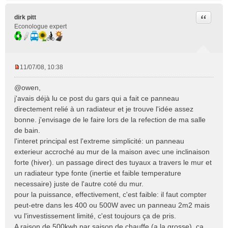
u
Citer
dirk pitt
Econologue expert
11/07/08, 10:38
M
e
@owen,
s
j'avais déjà lu ce post du gars qui a fait ce panneau
s
directement relié à un radiateur et je trouve l'idée assez
a
bonne. j'envisage de le faire lors de la refection de ma salle
g
e
de bain.
n
l'interet principal est l'extreme simplicité: un panneau
o
exterieur accroché au mur de la maison avec une inclinaison
n
forte (hiver). un passage direct des tuyaux a travers le mur et
l
un radiateur type fonte (inertie et faible temperature
u
necessaire) juste de l'autre coté du mur.
pour la puissance, effectivement, c'est faible: il faut compter
peut-etre dans les 400 ou 500W avec un panneau 2m2 mais
vu l'investissement limité, c'est toujours ça de pris.
A raison de 500kwh par saison de chauffe (a la grosse), ça