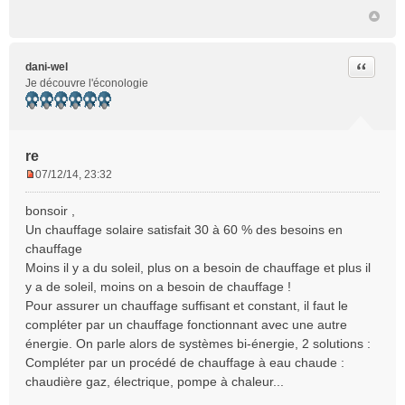
o
n
l
u
Citer
dani-wel
Je découvre l'éconologie
re
07/12/14, 23:32
M
e
bonsoir ,
s
Un chauffage solaire satisfait 30 à 60 % des besoins en
s
chauffage
a
Moins il y a du soleil, plus on a besoin de chauffage et plus il
g
e
y a de soleil, moins on a besoin de chauffage !
n
Pour assurer un chauffage suffisant et constant, il faut le
o
compléter par un chauffage fonctionnant avec une autre
n
énergie. On parle alors de systèmes bi-énergie, 2 solutions :
l
Compléter par un procédé de chauffage à eau chaude :
u
chaudière gaz, électrique, pompe à chaleur...