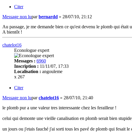
Citer
Message non lu
par
bernardd
»
28/07/10, 21:12
Au passage, je me demande bien ce qu'est devenu le plomb qui était uti
A bientôt !
chatelot16
Econologue expert
Messages :
6960
Inscription :
11/11/07, 17:33
Localisation :
angouleme
x 267
Citer
Message non lu
par
chatelot16
»
28/07/10, 21:40
le plomb pur a une valeur tres interessante chez les ferailleur !
celui qui demonte une vieille canalisation en plomb serait bien stupide
un jours ou j'etais fauché j'ai sorti tous les pavé de plomb qui fesait le