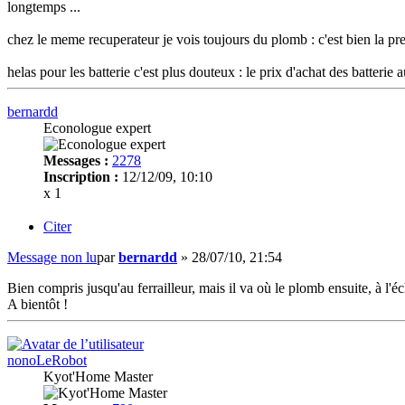
longtemps ...
chez le meme recuperateur je vois toujours du plomb : c'est bien la pr
helas pour les batterie c'est plus douteux : le prix d'achat des batterie
bernardd
Econologue expert
Messages :
2278
Inscription :
12/12/09, 10:10
x 1
Citer
Message non lu
par
bernardd
»
28/07/10, 21:54
Bien compris jusqu'au ferrailleur, mais il va où le plomb ensuite, à l'éc
A bientôt !
nonoLeRobot
Kyot'Home Master