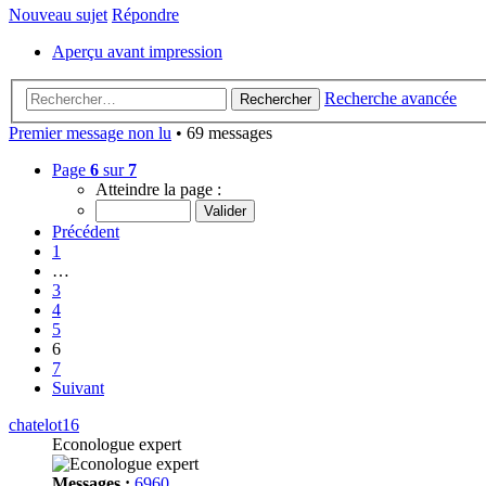
Nouveau sujet
Répondre
Aperçu avant impression
Recherche avancée
Rechercher
Premier message non lu
• 69 messages
Page
6
sur
7
Atteindre la page :
Précédent
1
…
3
4
5
6
7
Suivant
chatelot16
Econologue expert
Messages :
6960