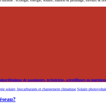
 durable : écologie, énergie, solaire, maison & jardinage, travaux & b
orithmique de passionnés, techniciens, scientifiques ou ingénieurs
rgie solaire, biocarburants et changement climatique
Solaire photovoltaïq
réseau?