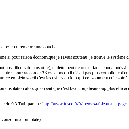
nime pour en remetrre une couche.
e si pour raison économique je l'avais soutenu, je trouve le système 
nt pas ailleurs de plus utile), endettement de nos enfants condamnés à pa
s d'autres pour raccorder 3Kwc alors qu'il n'était pas plus compliqué d'en
rnée en plein soleil c'est les usines au loin qui consomment et le soir à 
ou d'isolation alors qu'on sait que c'est beaucoup beaucoup plus effica
te de 9,3 Twh par an :
http://www.insee.fr/fr/themes/tableau.a ... page
a consommation totale)