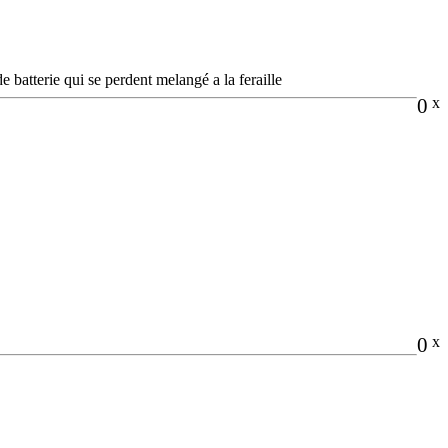
de batterie qui se perdent melangé a la feraille
0
x
0
x