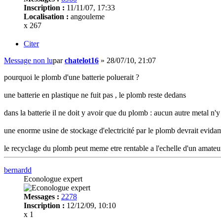
Inscription :
11/11/07, 17:33
Localisation :
angouleme
x 267
Citer
Message non lu
par
chatelot16
»
28/07/10, 21:07
pourquoi le plomb d'une batterie poluerait ?
une batterie en plastique ne fuit pas , le plomb reste dedans
dans la batterie il ne doit y avoir que du plomb : aucun autre metal n'y
une enorme usine de stockage d'electricité par le plomb devrait evidam
le recyclage du plomb peut meme etre rentable a l'echelle d'un amateur
bernardd
Econologue expert
Messages :
2278
Inscription :
12/12/09, 10:10
x 1