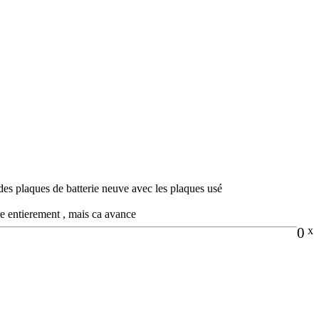
des plaques de batterie neuve avec les plaques usé
re entierement , mais ca avance
0
x