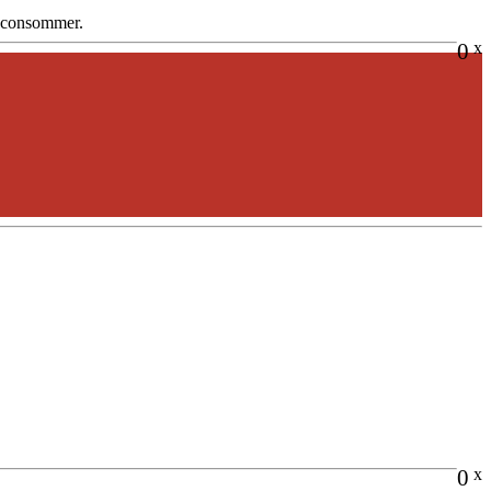
e consommer.
0
x
0
x