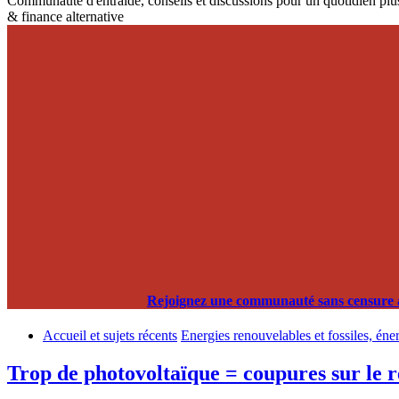
Communauté d'entraide, conseils et discussions pour un quotidien plus
& finance alternative
Rejoignez une communauté sans censure alg
Accueil et sujets récents
Energies renouvelables et fossiles, éne
Trop de photovoltaïque = coupures sur le 