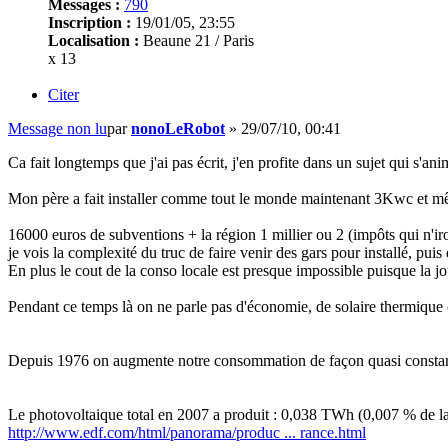
Messages :
790
Inscription :
19/01/05, 23:55
Localisation :
Beaune 21 / Paris
x 13
Citer
Message non lu
par
nonoLeRobot
»
29/07/10, 00:41
Ca fait longtemps que j'ai pas écrit, j'en profite dans un sujet qui s'a
Mon père a fait installer comme tout le monde maintenant 3Kwc et mêm
16000 euros de subventions + la région 1 millier ou 2 (impôts qui n'iro
je vois la complexité du truc de faire venir des gars pour installé, pui
En plus le cout de la conso locale est presque impossible puisque la jou
Pendant ce temps là on ne parle pas d'économie, de solaire thermique 
Depuis 1976 on augmente notre consommation de façon quasi constan
Le photovoltaique total en 2007 a produit : 0,038 TWh (0,007 % de l
http://www.edf.com/html/panorama/produc ... rance.html